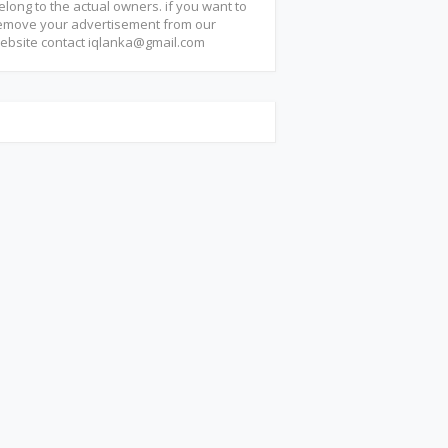
elong to the actual owners. if you want to
emove your advertisement from our
ebsite contact
iqlanka@gmail.com