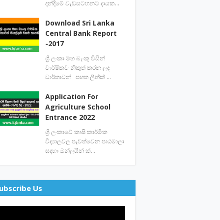
දන්දීමේ වැඩසටහනට දායක…
Download Sri Lanka
Central Bank Report
-2017
ශ්‍රී ලංකා මහ බැංකු විසින්
වාර්ෂිකව නිකුත් කරන ලද
වාර්තාවන් පහත ලින්ක් …
Application For
Agriculture School
Entrance 2022
ශ්‍රී ලංකාවේ කෘෂි කාර්මික
විද්‍යාලවල පැවත්වෙන පාඨමාලා
සදහා ඔන්ලයින් ක්…
ubscribe Us