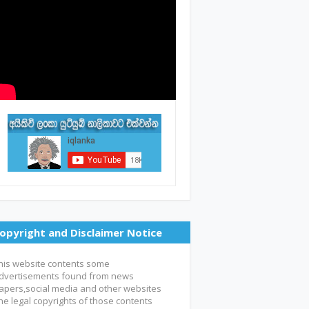
opyright and Disclaimer Notice
his website contents some
dvertisements found from news
apers,social media and other websites
he legal copyrights of those contents