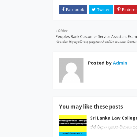
Older
Peoples Bank Customer Service Assistant Exam
-මහජන බැංකුවේ ගනුදෙනුකාර සේවා සහයක විභාග
Posted by
Admin
You may like these posts
Sri Lanka Law Colleg
නීති විද්‍යාල ප්‍රවේශ විභාග