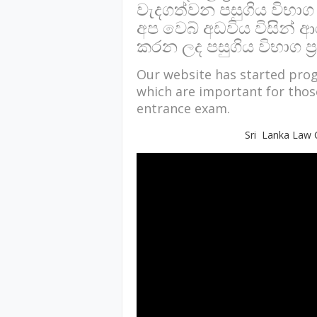
වැදගත්වන පසුගිය විභාග 
අප වෙබ් අඩවිය විසින් ආ
කරන ලද පසුගිය විභාග ප
Our website has started pro
which are important for thos
entrance exam.
Sri Lanka Law 