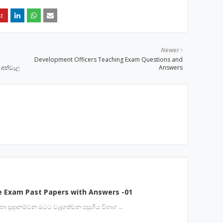
Newer
Development Officers Teaching Exam Questions and
 අත්වැල
Answers
e Exam Past Papers with Answers -01
ය සදහා සූදානම්වන ඔටට වැදගත්වන පසුගිය විභාග …