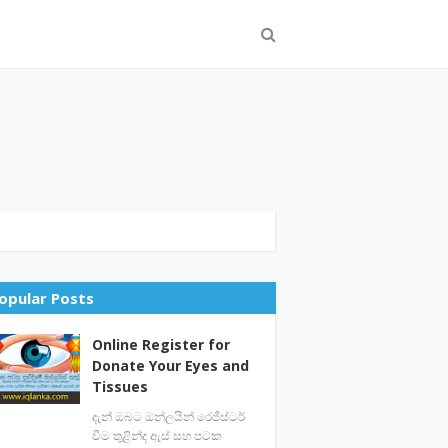
opular Posts
Online Register for
Donate Your Eyes and
Tissues
දැන් ඔබට ඔන්ලයින් රෙජිස්ටර්
වීම තුළින්ද ඇස් සහ පටක