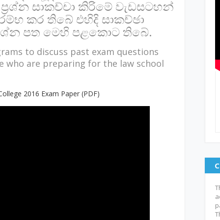
ප්‍රශ්න සාකච්චා කිරිමේ වැඩසටහන්
රම්භ කර තිබේ එහිදි සාකච්ඡා
්‍රශ්න පත මෙහි පළකොට තිබේ.
grams to discuss past exam questions
e who are preparing for the law school
College 2016 Exam Paper (PDF)
C
T
a
p
T