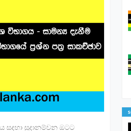
S
ිභාගය සදහා සූදානම්වන ඔටට