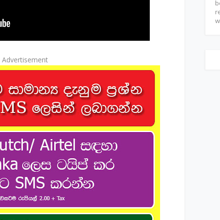
b
r
w
Advertisement