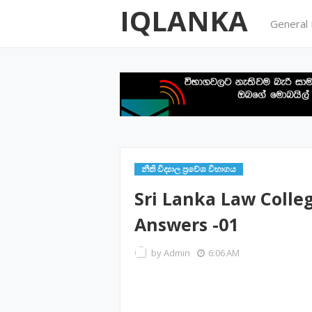
IQLANKA
General
නීති විද්‍යාල ප්‍රවේශ විභාගය
Sri Lanka Law Colle
Answers -01
by
Admin
6:06 AM