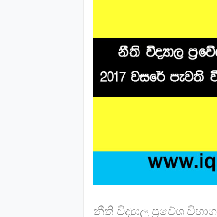
නීති විද්‍යාල ප්‍රවේශ ව