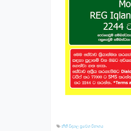
නීති විද්‍යාල ප්‍රවේශ විභාගය