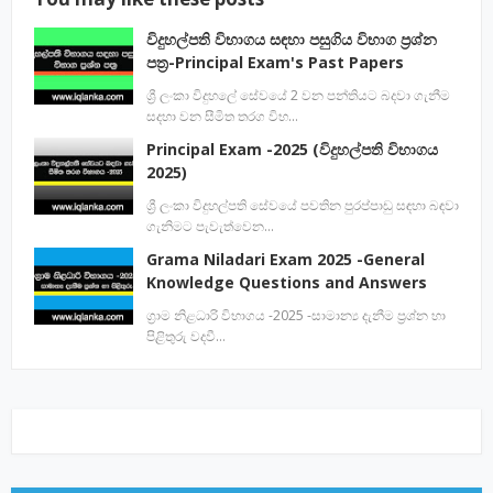
විදුහල්පති විභාගය සඳහා පසුගිය විභාග ප්‍රශ්න
පත්‍ර-Principal Exam's Past Papers
ශ්‍රී ලංකා විදුහලේ සේවයේ 2 වන පන්තියට බදවා ගැනීම
සදහා වන සීමිත තරග විභ…
Principal Exam -2025 (විදුහල්පති විභාගය
2025)
ශ්‍රී ලංකා විදුහල්පති සේවයේ පවතින පුරප්පාඩු සඳහා බඳවා
ගැනිමට පැවැත්වෙන…
Grama Niladari Exam 2025 -General
Knowledge Questions and Answers
ග්‍රාම නිළධාරි විභාගය -2025 -සාමාන්‍ය දැනීම ප්‍රශ්න හා
පිළිතුරු වදවී…