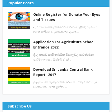
Popular Posts
Online Register for Donate Your Eyes
and Tissues
දැන් ඔබට ඔන්ලයින් රෙජිස්ටර් වීම තුළින්ද ඇස් සහ
පටක දන්දීමේ වැඩසටහනට දායක…
Application For Agriculture School
Entrance 2022
ශ්‍රී ලංකාවේ කෘෂි කාර්මික විද්‍යාලවල පැවත්වෙන
පාඨමාලා සදහා ඔන්ලයින් ක්…
Download Sri Lanka Central Bank
Report -2017
ශ්‍රී ලංකා මහ බැංකු විසින් වාර්ෂිකව නිකුත් කරන ලද
වාර්තාවන් පහත ලින්ක් …
Subscribe Us