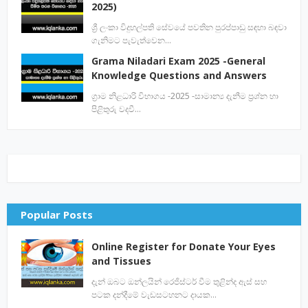
2025)
ශ්‍රී ලංකා විදුහල්පති සේවයේ පවතින පුරප්පාඩු සඳහා බඳවා
ගැනිමට පැවැත්වෙන…
Grama Niladari Exam 2025 -General
Knowledge Questions and Answers
ග්‍රාම නිළධාරි විභාගය -2025 -සාමාන්‍ය දැනීම ප්‍රශ්න හා
පිළිතුරු වදවී…
Popular Posts
Online Register for Donate Your Eyes
and Tissues
දැන් ඔබට ඔන්ලයින් රෙජිස්ටර් වීම තුළින්ද ඇස් සහ
පටක දන්දීමේ වැඩසටහනට දායක…