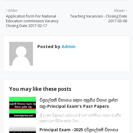
Older
Newer
Application form For National
Teaching Vacancies - Closing Date
Education commission Vacancy
2017-03-06
Closing Date 2017-02-17
Posted by
Admin
You may like these posts
විදුහල්පති විභාගය සඳහා පසුගිය විභාග ප්‍රශ්න
පත්‍ර-Principal Exam's Past Papers
ශ්‍රී ලංකා විදුහලේ සේවයේ 2 වන පන්තියට බදවා ගැනීම
සදහා වන සීමිත තරග විභ…
Principal Exam -2025 (විදුහල්පති විභාගය