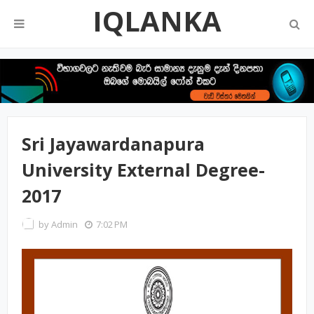
IQLANKA
Sri Jayawardanapura
University External Degree-
2017
by
Admin
7:02 PM