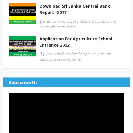
Download Sri Lanka Central Bank
Report -2017
ශ්‍රී ලංකා මහ බැංකු විසින් වාර්ෂිකව නිකුත් කරන ලද
වාර්තාවන් පහත ලින්ක් …
Application For Agriculture School
Entrance 2022
ශ්‍රී ලංකාවේ කෘෂි කාර්මික විද්‍යාලවල පැවත්වෙන
පාඨමාලා සදහා ඔන්ලයින් ක්…
Subscribe Us