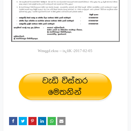
Wmqgd.eksu
--
is¿ñK
-2017-02-05