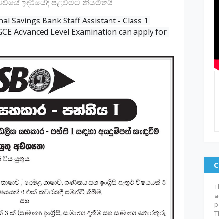
ියේ ඉදිරියේදි පළවීමට නියමිතයි
nal Savings Bank Staff Assistant - Class 1 
CE Advanced Level Examination can apply for 
C
T
a
p
T