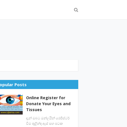
opular Posts
Online Register for
Donate Your Eyes and
Tissues
දැන් ඔබට ඔන්ලයින් රෙජිස්ටර්
වීම තුළින්ද ඇස් සහ පටක