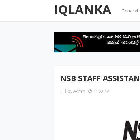
IQLANKA
General
NSB STAFF ASSISTA
by
Admin
11:53 PM