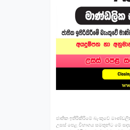
ජාතික ඉතිරිකිරිමේ බැංකුවේ මාණ්ඩල
උසස් පෙළ විභාගය සමතුන්ට මේ සදහ