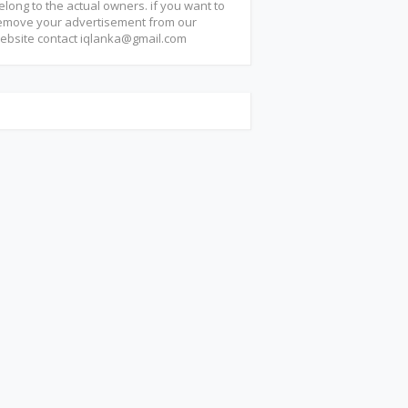
elong to the actual owners. if you want to
emove your advertisement from our
ebsite contact
iqlanka@gmail.com