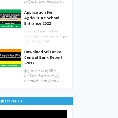
දන්දීමේ වැඩසටහනට දායක…
Application For
Agriculture School
Entrance 2022
ශ්‍රී ලංකාවේ කෘෂි කාර්මික
විද්‍යාලවල පැවත්වෙන පාඨමාලා
සදහා ඔන්ලයින් ක්…
Download Sri Lanka
Central Bank Report
-2017
ශ්‍රී ලංකා මහ බැංකු විසින්
වාර්ෂිකව නිකුත් කරන ලද
වාර්තාවන් පහත ලින්ක් …
ubscribe Us