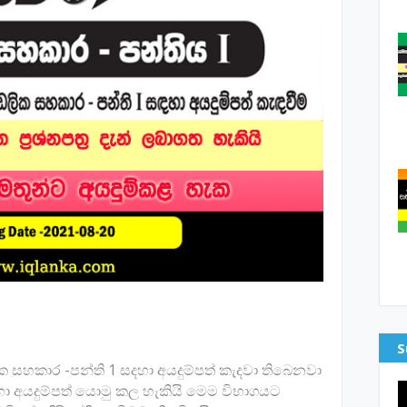
S
ික සහකාර -පන්ති 1 සදහා අයදුම්පත් කැදවා තිබෙනවා
ා අයදුම්පත් යොමු කල හැකියි මෙම විභාගයට