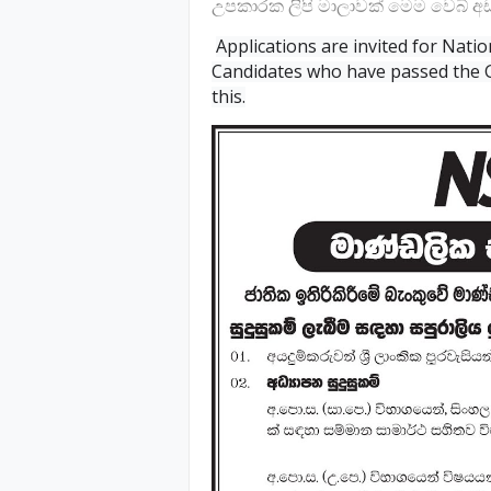
උපකාරක ලිපි මාලාවක් මෙම වෙබ් අඩව
Applications are invited for Natio
Candidates who have passed the G
this.