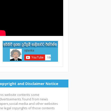
opyright and Disclaimer Notice
his website contents some
dvertisements found from news
apers,social media and other websites
he legal copyrights of those contents