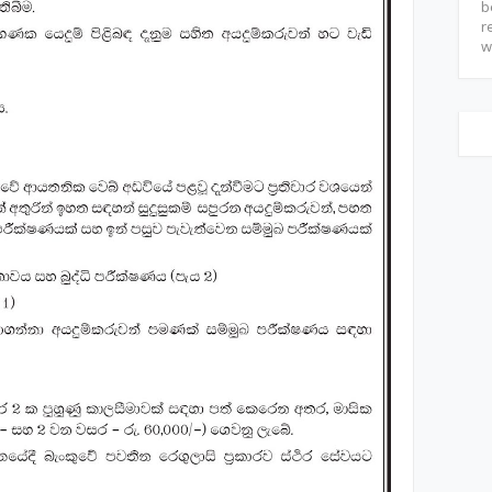
b
r
w