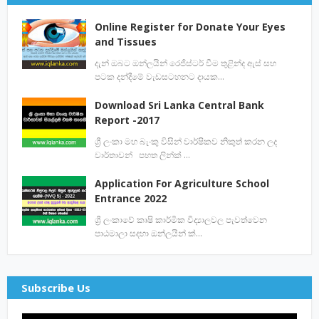
Online Register for Donate Your Eyes
and Tissues
දැන් ඔබට ඔන්ලයින් රෙජිස්ටර් වීම තුළින්ද ඇස් සහ
පටක දන්දීමේ වැඩසටහනට දායක…
Download Sri Lanka Central Bank
Report -2017
ශ්‍රී ලංකා මහ බැංකු විසින් වාර්ෂිකව නිකුත් කරන ලද
වාර්තාවන් පහත ලින්ක් …
Application For Agriculture School
Entrance 2022
ශ්‍රී ලංකාවේ කෘෂි කාර්මික විද්‍යාලවල පැවත්වෙන
පාඨමාලා සදහා ඔන්ලයින් ක්…
Subscribe Us