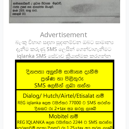
Advertisement
බැංකු විභාග සදහා සූදානම්වන ඔබට සාමාන්‍ය
දැනීම කරුණු SMS ලෙසින් ගෙන්වාගැනිමට
iqlanka SMS සේවාව ක්‍රියාත්මක කරගන්න