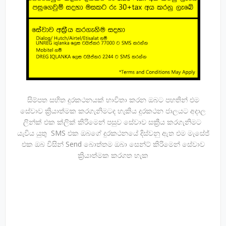
සිම්පත සහිත දුරකථනයක් භාවිතා කරන ඔබට පහතින් එම
සේවාව ක්‍රියාත්මක කරගැනිමටද හැකිය දුරකථන ජාලයට අදාල
ලින්ක් එක ක්ලික් කිරිමෙන් පසුව සේවාව සක්‍රීය කරගැනිමට
යැවිය යුතු SMS එක ඔබගේ දුරකථනයේ දිස්වනු ඇත එම මැසේජ්
එක ඔබ විසින් Send බොත්තම ඔබා සෙන්ට් කිරිමෙන් සේවාව
ක්‍රියාත්මක කරගත හැක