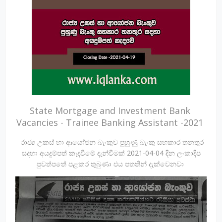
State Mortgage and Investment Bank
Vacancies - Trainee Banking Assistant -2021
රාජ්‍ය උකස් හා ආයෝජන බැංකුව පුහුණු බැංකු සහකාර තනතුර
සදහා අයදුම්පත් කැදවීමේ දැන්වීමක් 2021-04-04 දින ලංකාදීප
පුවත්පතේ පළකර තුබුණා එය පතතින් දැක්වෙනවා