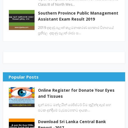
Class III of North Wes…
Southern Province Public Management
Assistant Exam Result 2019
2019 දකුණු පළාත් කළමනාකරණ සහකාර විභාගයේ
ප්‍රතිඵල දකුණු පළාත් රාජ්‍ය ස…
Popular Posts
Online Register for Donate Your Eyes
and Tissues
දැන් ඔබට ඔන්ලයින් රෙජිස්ටර් වීම තුළින්ද ඇස් සහ
පටක දන්දීමේ වැඩසටහනට දායක…
Download Sri Lanka Central Bank
Report -2017