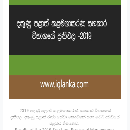
2019 දකුණු පළාත් කළමනාකරණ සහකාර විභාගයේ
ප්‍රතිඵල දකුණු පළාත් රාජ්‍ය සේවා කොමිෂන් සභා වෙබ් අඩවියේ
පළකර තිබෙනවා
Results of the 2019 Southern Provincial Management