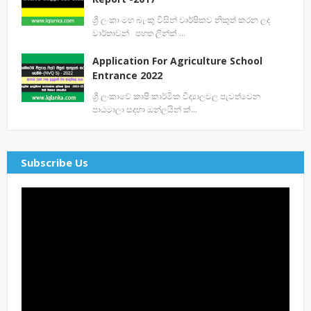
ශ්‍රී ලංකා මහ බැංකු විසින් වාර්ෂිකව නිකුත් කරන ලද
වාර්තාවන් පහත ලින්ක් …
Application For Agriculture School
Entrance 2022
ශ්‍රී ලංකාවේ කෘෂි කාර්මික විද්‍යාලවල පැවත්වෙන
පාඨමාලා සදහා ඔන්ලයින් ක්…
Subscribe Us