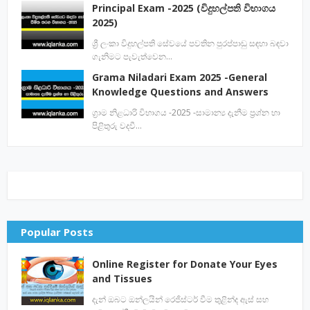
Principal Exam -2025 (විදුහල්පති විභාගය
2025)
ශ්‍රී ලංකා විදුහල්පති සේවයේ පවතින පුරප්පාඩු සඳහා බඳවා
ගැනිමට පැවැත්වෙන…
Grama Niladari Exam 2025 -General
Knowledge Questions and Answers
ග්‍රාම නිළධාරි විභාගය -2025 -සාමාන්‍ය දැනීම ප්‍රශ්න හා
පිළිතුරු වදවී…
Popular Posts
Online Register for Donate Your Eyes
and Tissues
දැන් ඔබට ඔන්ලයින් රෙජිස්ටර් වීම තුළින්ද ඇස් සහ