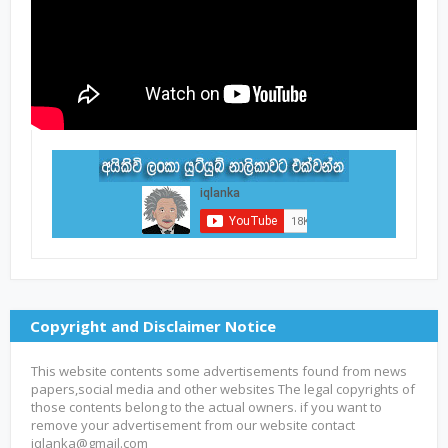
Copyright and Disclaimer Notice
This website contents some advertisements found from news
papers,social media and other websites The legal copyrights of
those contents belong to the actual owners. if you want to
remove your advertisement from our website contact
iqlanka@gmail.com