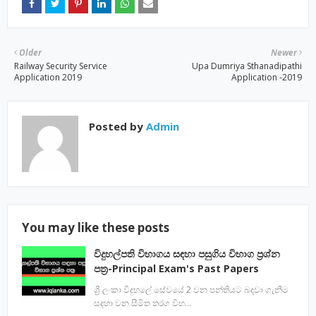
Older
Newer
Railway Security Service
Upa Dumriya Sthanadipathi
Application 2019
Application -2019
Posted by
Admin
You may like these posts
විදුහල්පති විභාගය සඳහා පසුගිය විභාග ප්‍රශ්න
පත්‍ර-Principal Exam's Past Papers
ශ්‍රී ලංකා විදුහලේ සේවයේ 2 වන පන්තියට බදවා ගැනීම
සදහා වන සීමිත තරග විභ…