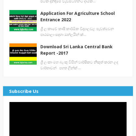
පටක දන්දීමේ වැඩසටහනට දායක…
Application For Agriculture School
Entrance 2022
ශ්‍රී ලංකාවේ කෘෂි කාර්මික විද්‍යාලවල පැවත්වෙන
පාඨමාලා සදහා ඔන්ලයින් ක්…
Download Sri Lanka Central Bank
Report -2017
ශ්‍රී ලංකා මහ බැංකු විසින් වාර්ෂිකව නිකුත් කරන ලද
වාර්තාවන් පහත ලින්ක් …
Subscribe Us