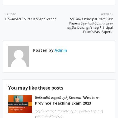
Older
Newer
Download Court Clerk Application
Sri Lanka Principal Exam Past
Papers විදුහල්පති විභාගය සඳහා
පසුගිය විභාග ප්‍රශ්න පත්‍ර-Principal
Exam's Past Papers
Posted by
Admin
You may like these posts
බස්නාහිර පළාත් ගුරු විභාගය -Western
Province Teaching Exam 2023
ගුරු විභාග සදහා සාමාන්‍ය දැනුම ප්‍රශ්න එකතුව 1 ශ්‍රි
ලංකාව ලෝක ගුරු ද…