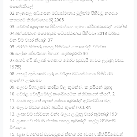
මොන්ට්රියල්
02 නැණසල අධ්යාපන මධ්යස්ථානය මුලින්ම පිහිටවූ නගරය-
කතරගම කිරිවෙහෙරේදී 2005
03. ඩේව්ස් කුසලානය පිරිනමන්නෙ කුමන ක්රීඩාවකටද?. ටෙනිස්
04.අභ්යවකාශ මෙහෙයුම් මධ්යස්ථානය පිහිටවා 2018 වර්ෂය
වන විට වසර කීයද?. 37
05. ප්රථම සිරකරූ පාසල පිහිටියේ කොහේද?. වටරැක
06.ලෝක පරිවර්තන දිනය?. .සැප්තැම්බර් 30
07.ආතර් ශ්රී ක්ලාක් මහතාට මෙරට පුරවැසි භාවය ලැබුනු වසර.
1975දී
08. දකුණු ආසියාවෙ ගුරු සංවර්දන මධ්යස්ථානය පිහිටී රට
කුමක්ද? ලංකාවෙ
09. ලොව විශාලතම කරදිය විල කුමක්ද?. කැස්පියන් මුහුද
10. වෙරළ වොලිබෝල් කණ්ඩායමක ක්රීඩකයන් කීයද?. 2
11. වයඹ පලාතේ පලාත් පුෂ්පය කුමක්ද? ඇට්ටේරියා මල
12. ලොව ප්රථම වෙබ් අඩවිය කුමක්ද?.CERN
13. ලංකාවට සර්වජන චන්ද බලය ලැබුනු වසර කුමක්ද?.1931
14. ලංකාවෙ ප්රථම ජාතික පාසල කුමක්ද?. ගාල්ල රිච්මන්ඩ්
විද්යාලය
15. දළදා වහන්සේ වැඩමවූයේ කිනම් රජ දවසද?. කිත්සිරිමෙවන්