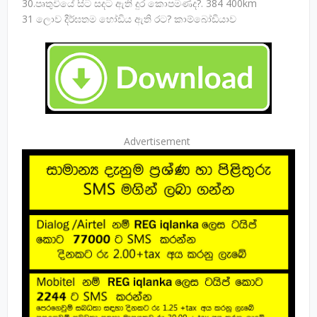
30.පෘතුවියේ සිට සදට ඇති දුර කොපමණද?. 384 400km
31 ලොව දීර්ඝතම හෝඩිය ඇති රට? කාම්බෝඩියාව
Advertisement