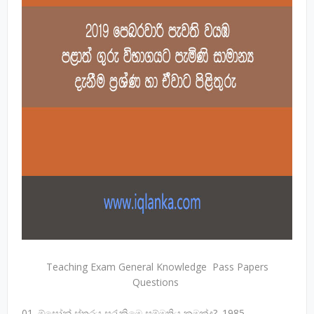
Teaching Exam General Knowledge Pass Papers
Questions
01. ඕසෝන් ස්තරය සුරැකිමෙ සම්මුතිය කුමක්ද?. 1985