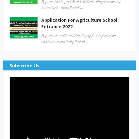
ශ්‍රී ලංකා මහ බැංකු විසින් වාර්ෂිකව නිකුත් කරන ලද
වාර්තාවන් පහත ලින්ක් …
Application For Agriculture School
Entrance 2022
ශ්‍රී ලංකාවේ කෘෂි කාර්මික විද්‍යාලවල පැවත්වෙන
පාඨමාලා සදහා ඔන්ලයින් ක්…
Subscribe Us