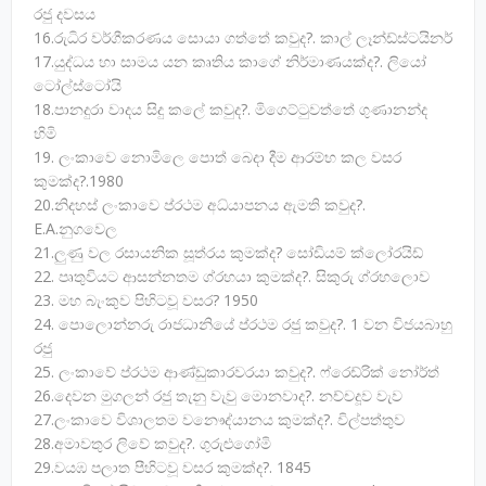
රජු දවසය
16.රුධිර වර්ගීකරණය සොයා ගත්තේ කවුද?. කාල් ලෑන්ඩ්ස්ටයිනර්
17.යුද්ධය හා සාමය යන කෘතිය කාගේ නිර්මාණයක්ද?. ලියෝ
ටෝල්ස්ටෝයි
18.පානදුරා වාදය සිදු කලේ කවුද?. මිගෙට්ටුවත්තේ ගුණානන්ද
හිමි
19. ලංකාවෙ නොමිලෙ පොත් බෙදා දීම ආරම්භ කල වසර
කුමක්ද?.1980
20.නිදහස් ලංකාවෙ ප්රථම අධ්යාපනය ඇමති කවුද?.
E.A.නුගවෙල
21.ලුණු වල රසායනික සූත්රය කුමක්ද? සෝඩියම් ක්ලෝරයිඩ්
22. පෘතුවියට ආසන්නතම ග්රහයා කුමක්ද?. සිකුරු ග්රහලොව
23. මහ බැංකුව පිහිටවූ වසර? 1950
24. පොලොන්නරු රාජධානියේ ප්රථම රජු කවුද?. 1 වන විජයබාහු
රජු
25. ලංකාවේ ප්රථම ආණ්ඩුකාරවරයා කවුද?. ෆ්රෙඩ්රික් නෝර්ත්
26.දෙවන මුගලන් රජු තැනු වැවු මොනවාද?. නච්චදූව වැව
27.ලංකාවෙ විශාලතම වනෞද්යානය කුමක්ද?. විල්පත්තුව
28.අමාවතුර ලිවේ කවුද?. ගුරුළුගෝමි
29.වයඹ පලාත පීහිටවූ වසර කුමක්ද?. 1845