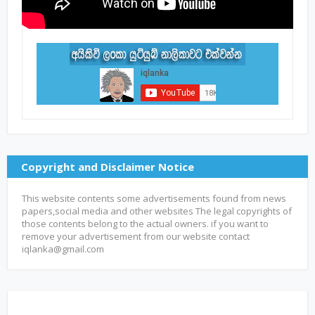
Copyright and Disclaimer Notice
This website contents some advertisements found from news
papers,social media and other websites The legal copyrights of
those contents belong to the actual owners. if you want to
remove your advertisement from our website contact
iqlanka@gmail.com