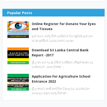
Popular Posts
Online Register for Donate Your Eyes
and Tissues
දැන් ඔබට ඔන්ලයින් රෙජිස්ටර් වීම තුළින්ද ඇස් සහ
පටක දන්දීමේ වැඩසටහනට දායක…
Download Sri Lanka Central Bank
Report -2017
ශ්‍රී ලංකා මහ බැංකු විසින් වාර්ෂිකව නිකුත් කරන ලද
වාර්තාවන් පහත ලින්ක් …
Application For Agriculture School
Entrance 2022
ශ්‍රී ලංකාවේ කෘෂි කාර්මික විද්‍යාලවල පැවත්වෙන
පාඨමාලා සදහා ඔන්ලයින් ක්…