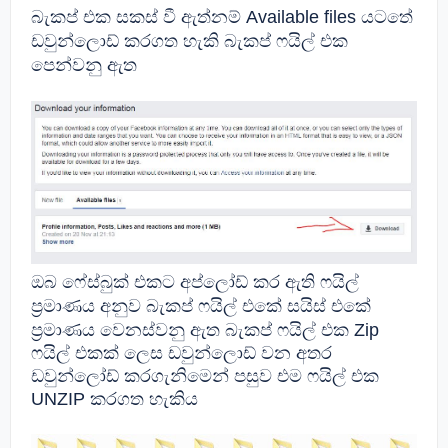
බැකප් එක සකස් වී ඇත්නම්
Available files යටතේ
ඩවුන්ලොඩ් කරගත හැකි බැකප් ෆයිල් එක
පෙන්වනු ඇත
ඔබ ෆේස්බුක් එකට අප්ලෝඩ් කර ඇති ෆයිල්
ප්‍රමාණය අනුව බැකප් ෆයිල් එකේ සයිස් එකේ
ප්‍රමාණය වෙනස්වනු ඇත බැකප් ෆයිල් එක Zip
ෆයිල් එකක් ලෙස ඩවුන්ලොඩ් වන අතර
ඩවුන්ලෝඩ් කරගැනිමෙන් පසුව එම ෆයිල් එක
UNZIP කරගත හැකිය