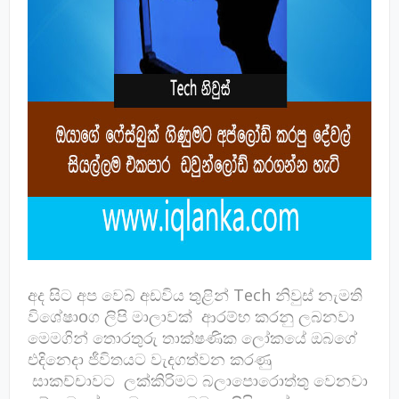
අද සිට අප වෙබ් අඩවිය තුළින් Tech නිවුස් නැමති
විශේෂාoග ලිපි මාලාවක් ආරම්භ කරනු ලබනවා
මෙමගින් තොරතුරු තාක්ෂණික ලෝකයේ ඔබගේ
එදිනෙදා ජීවිතයට වැදගත්වන කරණු
සාකච්චාවට ලක්කිරිමට බලාපොරොත්තු වෙනවා