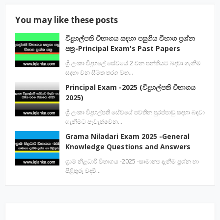
You may like these posts
විදුහල්පති විභාගය සඳහා පසුගිය විභාග ප්‍රශ්න
පත්‍ර-Principal Exam's Past Papers
ශ්‍රී ලංකා විදුහලේ සේවයේ 2 වන පන්තියට බදවා ගැනීම
සදහා වන සීමිත තරග විභ…
Principal Exam -2025 (විදුහල්පති විභාගය
2025)
ශ්‍රී ලංකා විදුහල්පති සේවයේ පවතින පුරප්පාඩු සඳහා බඳවා
ගැනිමට පැවැත්වෙන…
Grama Niladari Exam 2025 -General
Knowledge Questions and Answers
ග්‍රාම නිළධාරි විභාගය -2025 -සාමාන්‍ය දැනීම ප්‍රශ්න හා
පිළිතුරු වදවී…