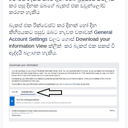
කර පසු දිනක ඔබගේ බැකප් එක ඩවුන්ලෝඩ්
කරගත හැකිය
බැකප් එක රික්වෙස්ට් කර දිනක් හෝ දින
කිහිපයකට පසුව ඔබට නැවත වතාවක්
General
Account Settings වලට ගොස්
Download your
information
View
ක්ලික්
කර බැකප් එක සකස් වී
ඇද්දයි බලාගත හැකිය
.