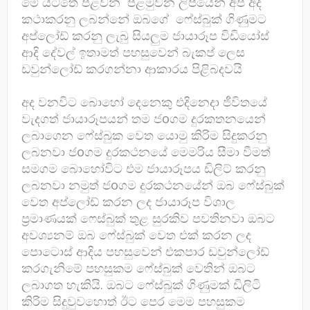
මේ යටතේ පළවන පළමුවන ලිපියෙන් අප අද
කථාකරනු ලබන්නේ ඔබගේ ෆේස්බුක් ගිණුමට
අප්ලෝඩ් කරනු ලැබු සියලුම ජායාරූප විඩියෝස්
ආදි දේවල් ඉතාමත් පහසුවෙන් බැකප් ලෙස
ඩවුන්ලෝඩ් කරගන්නා ආකාරය පිළිබදවයි
අද වනවිට බොහෝ දෙනෙකු එදිනෙදා ජීවිතයේ
වැදගත් ජායාරූපයන් තම ජoගම දුරකතනයෙන්
ලබාගෙන ෆේස්බුක වෙත යොමු කිරිම සිදුකරනු
ලබනවා ජoගම දුරකථනයේ මෙමරිය සීමා වීමත්
සමගම බොහෝවිට එම ජායාරූපය ඩිලිට් කරනු
ලබනවා නමුත් ජoගම දුරකථනයේන් ඔබ ෆේස්බුක්
වෙත අප්ලෝඩ් කරන ලද ජායාරූප විශාල
ප්‍රමාණයක් ෆෙස්බුක් තුළ සුරකිව පවතිනවා ඔබට
අවශ්‍යනම් ඔබ ෆේස්බුක් වෙත එක් කරන ලද
පොටොස් ආදිය පහසුවෙන් එකපාර ඩවුන්ලෝඩ්
කරගැනිමේ පහසුකම ෆේස්බුක් වෙතින් ඔබට
ලබාගත හැකියි. ඔබට ෆේස්බුක් ගිණුමක් ඩිලිටි
කිරිම සිදුවුවහොත් ඊට පෙර මෙම පහසුකම