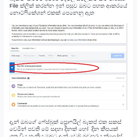
File ක්ලික් කරන්න ඉන් පසුව ඔබට පහත ආකරයේ
නොට්ෆිකේශන් එකක් පෙනෙනු ඇත
දැන් ඔබගේ ෆේස්බුක් ප්‍රොෆයිල් බැකප් එක සකස්
වෙමින් පවති මේ සදහා දිනක් හෝ
දින
කීපයක්
ගත විය හැකිය ඔබට දැන් වෙබ් බ්‍රවුසරය ක්ලෝස්