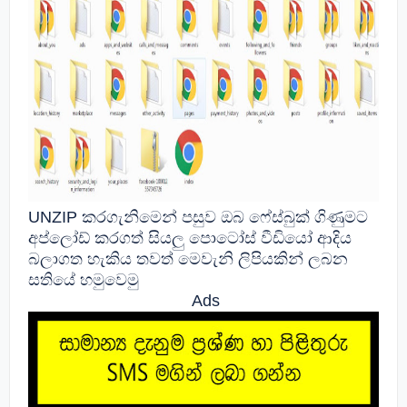
UNZIP කරගැනිමෙන් පසුව ඔබ ෆේස්බුක් ගිණුමට
අප්ලෝඩ් කරගත් සියලු පොටෝස් වීඩියෝ ආදිය
බලාගත හැකිය තවත් මෙවැනි ලිපියකින් ලබන
සතියේ හමුවෙමු
Ads