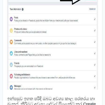
ඉන්පසුව ඉහත පරිදි ඔබට අවශ්‍ය කාල පරතරය හා
බැකප් කිරිමට අවශ්‍ය දේවල් සිලෙක්ට් කර Create