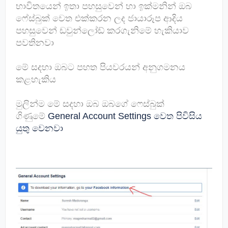
භාවිතයෙන් ඉතා පහසුවෙන් හා ඉක්මනින් ඔබ
ෆේස්බුක් වෙත එක්කරන ලද ජායාරූප ආදිය
පහසුවෙන් ඩවුන්ලෝඩ් කරගැනිමේ හැකියාව
පවතිනවා
මේ සදහා ඔබට පහත පියවරයන් අනුගමනය
කළහැකිය
මුලින්ම මේ සදහා ඔබ ඔබගේ ෆෙස්බුක්
ගිණුමේ
General Account Settings වෙත පිවිසිය
යුතු වෙනවා