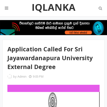
IQLANKA
Application Called For Sri
Jayawardanapura University
External Degree
by
Admin
9:05 PM