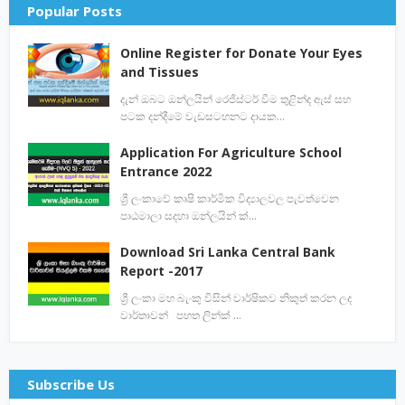
Popular Posts
Online Register for Donate Your Eyes
and Tissues
දැන් ඔබට ඔන්ලයින් රෙජිස්ටර් වීම තුළින්ද ඇස් සහ
පටක දන්දීමේ වැඩසටහනට දායක…
Application For Agriculture School
Entrance 2022
ශ්‍රී ලංකාවේ කෘෂි කාර්මික විද්‍යාලවල පැවත්වෙන
පාඨමාලා සදහා ඔන්ලයින් ක්…
Download Sri Lanka Central Bank
Report -2017
ශ්‍රී ලංකා මහ බැංකු විසින් වාර්ෂිකව නිකුත් කරන ලද
වාර්තාවන් පහත ලින්ක් …
Subscribe Us