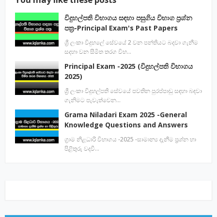
විදුහල්පති විභාගය සඳහා පසුගිය විභාග ප්‍රශ්න
පත්‍ර-Principal Exam's Past Papers
ශ්‍රී ලංකා විදුහලේ සේවයේ 2 වන පන්තියට බදවා ගැනීම
සදහා වන සීමිත තරග විභ…
Principal Exam -2025 (විදුහල්පති විභාගය
2025)
ශ්‍රී ලංකා විදුහල්පති සේවයේ පවතින පුරප්පාඩු සඳහා බඳවා
ගැනිමට පැවැත්වෙන…
Grama Niladari Exam 2025 -General
Knowledge Questions and Answers
ග්‍රාම නිළධාරි විභාගය -2025 -සාමාන්‍ය දැනීම ප්‍රශ්න හා
පිළිතුරු වදවී…