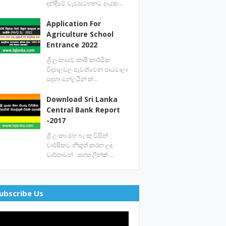
දන්දීමේ වැඩසටහනට දායක…
Application For
Agriculture School
Entrance 2022
ශ්‍රී ලංකාවේ කෘෂි කාර්මික
විද්‍යාලවල පැවත්වෙන පාඨමාලා
සදහා ඔන්ලයින් ක්…
Download Sri Lanka
Central Bank Report
-2017
ශ්‍රී ලංකා මහ බැංකු විසින්
වාර්ෂිකව නිකුත් කරන ලද
වාර්තාවන් පහත ලින්ක් …
ubscribe Us