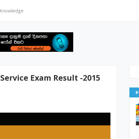
 Knowledge
c Service Exam Result -2015
P