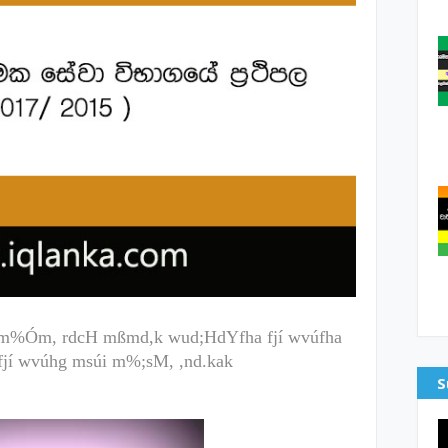
ha m%Óm, rdcH mßmd,k wud;HdYfha fjí wvúfha
tu fjí wvúhg msúi m%;sM, ,nd.kak
S