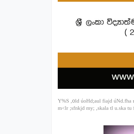
Y%S ,
o
ld úoHd;aul fiajd úNd.f
m<lr ;sfnkjd my; ,skala tl u.ska 