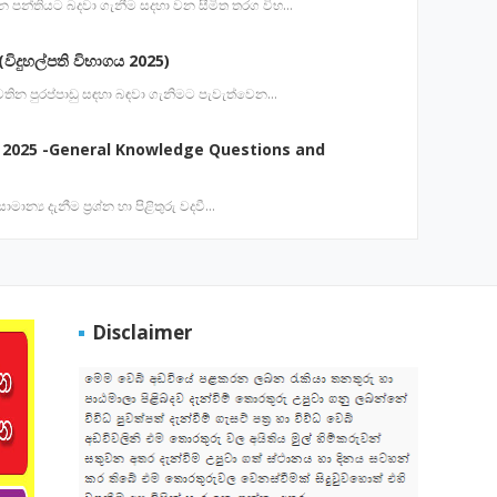
 වන පන්තියට බදවා ගැනීම සදහා වන සීමිත තරග විභ…
විදුහල්පති විභාගය 2025)
ේ පවතින පුරප්පාඩු සඳහා බඳවා ගැනිමට පැවැත්වෙන…
 2025 -General Knowledge Questions and
ාමාන්‍ය දැනීම ප්‍රශ්න හා පිළිතුරු වදවී…
Disclaimer