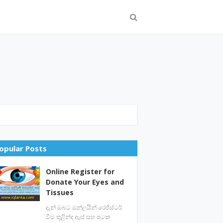
opular Posts
Online Register for
Donate Your Eyes and
Tissues
දැන් ඔබට ඔන්ලයින් රෙජිස්ටර්
වීම තුළින්ද ඇස් සහ පටක