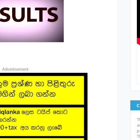
Advertisement
C
T
a
p
T