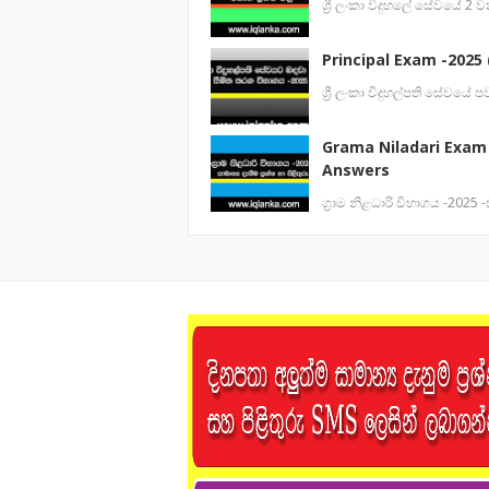
ශ්‍රී ලංකා විදුහලේ සේවයේ 2
Principal Exam -2025 (
ශ්‍රී ලංකා විදුහල්පති සේවය
Grama Niladari Exam
Answers
ග්‍රාම නිළධාරි විභාගය -2025 -ස