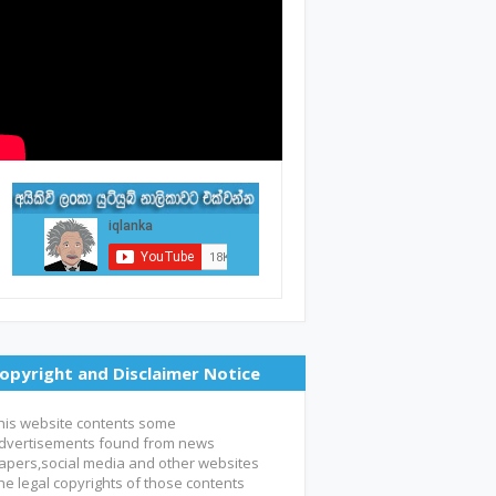
opyright and Disclaimer Notice
his website contents some
dvertisements found from news
apers,social media and other websites
he legal copyrights of those contents