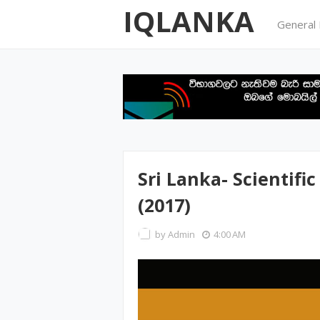
IQLANKA
General
Sri Lanka- Scientifi
(2017)
by
Admin
4:00 AM