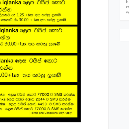
b
r
w