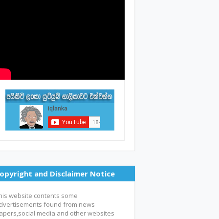
opyright and Disclaimer Notice
his website contents some
dvertisements found from news
apers,social media and other websites