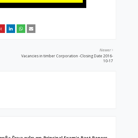
Newer
Vacancies in timber Corporation -Closing Date 2016-
10-17
පසුගිය විභාග ප්‍රශ්න පත්‍ර-Principal Exam's Past Papers