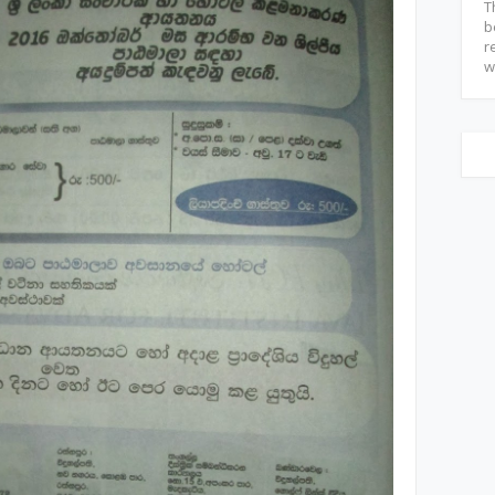
T
b
r
w