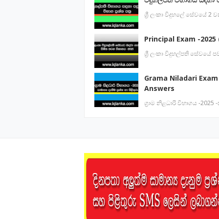
ශ්‍රී ලංකා විදුහලේ සේවයේ 2
Principal Exam -2025 (
ශ්‍රී ලංකා විදුහල්පති සේවය
Grama Niladari Exam
Answers
ග්‍රාම නිළධාරි විභාගය -2025 -ස