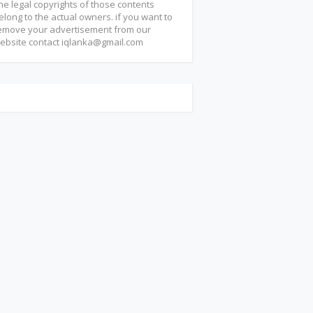
he legal copyrights of those contents
elong to the actual owners. if you want to
emove your advertisement from our
ebsite contact
iqlanka@gmail.com