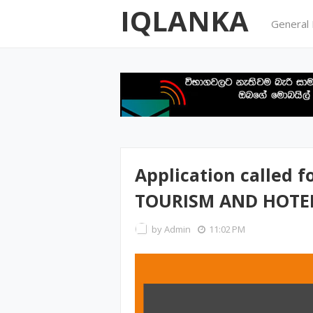
IQLANKA
General
Application called 
TOURISM AND HOT
by
Admin
11:02 PM