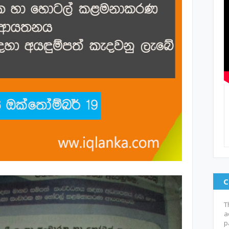
C
T
a
p