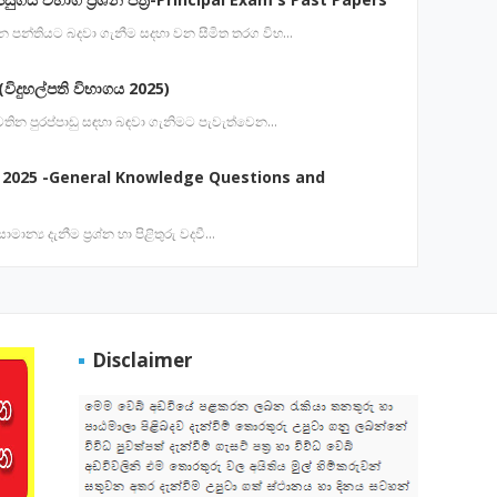
 වන පන්තියට බදවා ගැනීම සදහා වන සීමිත තරග විභ…
විදුහල්පති විභාගය 2025)
ේ පවතින පුරප්පාඩු සඳහා බඳවා ගැනිමට පැවැත්වෙන…
 2025 -General Knowledge Questions and
ාමාන්‍ය දැනීම ප්‍රශ්න හා පිළිතුරු වදවී…
Disclaimer