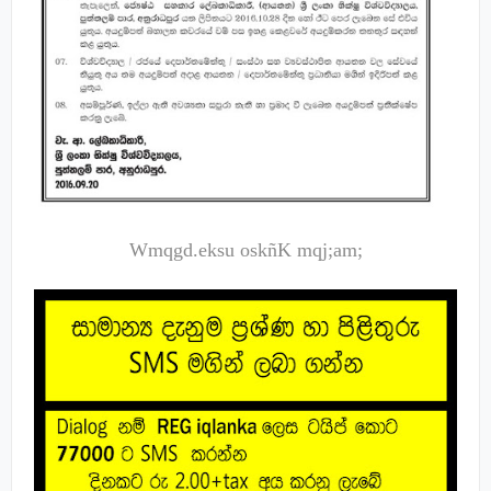
Wmqgd.eksu oskñK mqj;am;