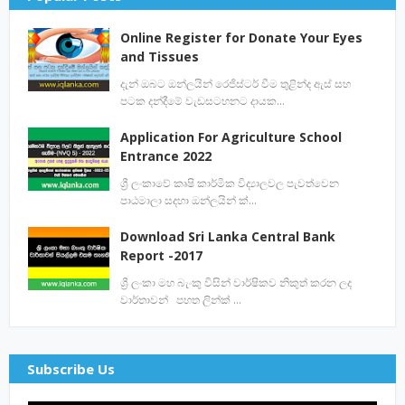
Online Register for Donate Your Eyes
and Tissues
දැන් ඔබට ඔන්ලයින් රෙජිස්ටර් වීම තුළින්ද ඇස් සහ
පටක දන්දීමේ වැඩසටහනට දායක…
Application For Agriculture School
Entrance 2022
ශ්‍රී ලංකාවේ කෘෂි කාර්මික විද්‍යාලවල පැවත්වෙන
පාඨමාලා සදහා ඔන්ලයින් ක්…
Download Sri Lanka Central Bank
Report -2017
ශ්‍රී ලංකා මහ බැංකු විසින් වාර්ෂිකව නිකුත් කරන ලද
වාර්තාවන් පහත ලින්ක් …
Subscribe Us