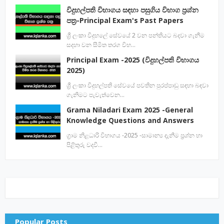
විදුහල්පති විභාගය සඳහා පසුගිය විභාග ප්‍රශ්න
පත්‍ර-Principal Exam's Past Papers
ශ්‍රී ලංකා විදුහලේ සේවයේ 2 වන පන්තියට බදවා ගැනීම
සදහා වන සීමිත තරග විභ…
Principal Exam -2025 (විදුහල්පති විභාගය
2025)
ශ්‍රී ලංකා විදුහල්පති සේවයේ පවතින පුරප්පාඩු සඳහා බඳවා
ගැනිමට පැවැත්වෙන…
Grama Niladari Exam 2025 -General
Knowledge Questions and Answers
ග්‍රාම නිළධාරි විභාගය -2025 -සාමාන්‍ය දැනීම ප්‍රශ්න හා
පිළිතුරු වදවී…
Popular Posts