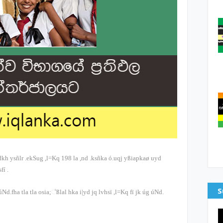
:dkh ysñlr .ekSug ,l=Kq
198
la ,nd .ksñka ó.uqj yßiapkaø uyd
sfí
.
S
úNd.fha tla tla osia;‍්‍ßlal hka i|yd jq lvhsï ,l=Kq fï jk úg úNd.