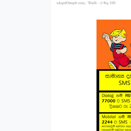
wkqrdOmqrh osia;‍්‍ßlalh
-
,l=Kq
160