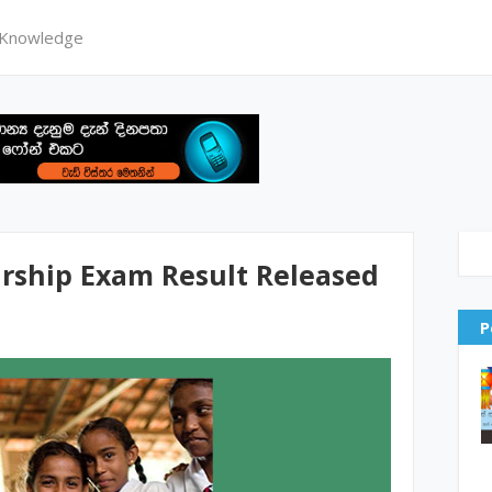
 Knowledge
arship Exam Result Released
P