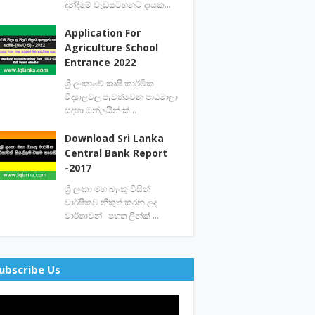
දන්දීමේ වැඩසටහනට දායක…
Application For
Agriculture School
Entrance 2022
ශ්‍රී ලංකාවේ කෘෂි කාර්මික
විද්‍යාලවල පැවත්වෙන පාඨමාලා
සදහා ඔන්ලයින් ක්…
Download Sri Lanka
Central Bank Report
-2017
ශ්‍රී ලංකා මහ බැංකු විසින්
වාර්ෂිකව නිකුත් කරන ලද
වාර්තාවන් පහත ලින්ක් …
ubscribe Us