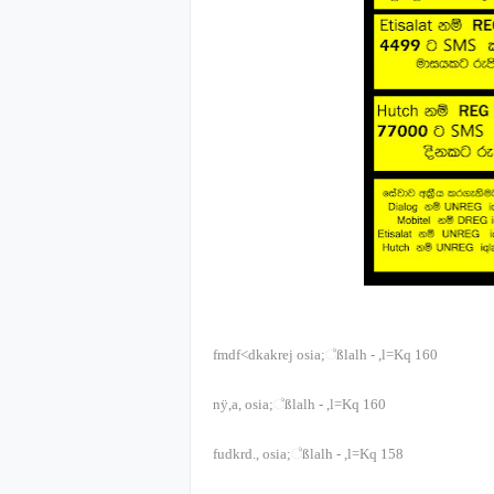
fmdf<dkakrej osia;‍්‍ßlalh
-
,l=Kq
160
nÿ,a, osia;‍්‍ßlalh
-
,l=Kq
160
fudkrd., osia;‍්‍ßlalh
-
,l=Kq
158