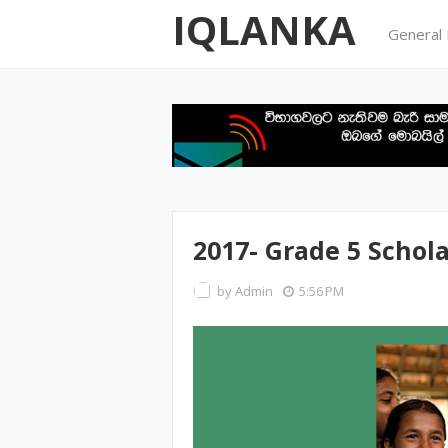
IQLANKA
General
2017- Grade 5 Schol
by
Admin
5:56 PM