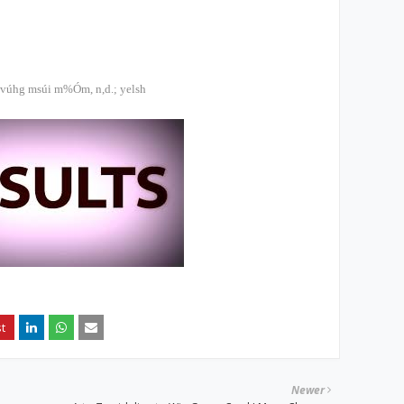
 wvúhg msúi m%Óm, n,d.; yelsh
Newer