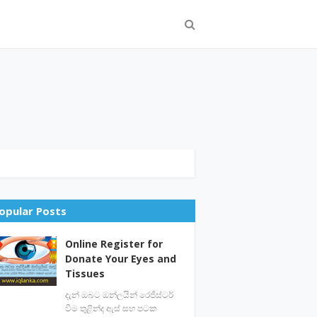
opular Posts
Online Register for
Donate Your Eyes and
Tissues
දැන් ඔබට ඔන්ලයින් රෙජිස්ටර්
වීම තුළින්ද ඇස් සහ පටක