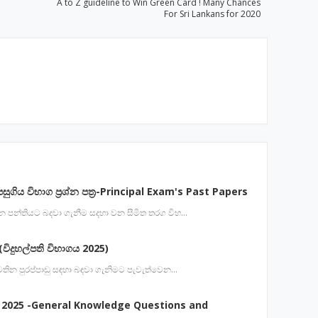
A to Z guideline to Win Green Card ! Many Chances
For Sri Lankans for 2020
පසුගිය විභාග ප්‍රශ්න පත්‍ර-Principal Exam's Past Papers
 වන පන්තියට බදවා ගැනීම සදහා වන සීමිත තරග විභ…
විදුහල්පති විභාගය 2025)
ේ පවතින පුරප්පාඩු සඳහා බඳවා ගැනිමට පැවැත්වෙන…
 2025 -General Knowledge Questions and