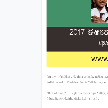
fujr my jir YsIH;aj úNd.fhka osjhsfka m%:u ia
úoHd,fha oskql l%sIdka l=ud¾ YsIHhd iu;a ù ;
2017
wf.daia;= ui
17
jk osk mej;s
5
jir YsIH;aj 
flduidßia fckrd,ajrhd úiska ksl=;a lr ;sfí
.