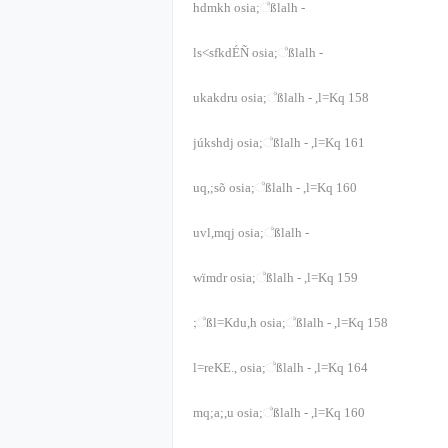
hdmkh osia;‍්‍ßlalh
-
ls<sfkdÉÑ osia;‍්‍ßlalh
-
ukakdru osia;‍්‍ßlalh
-
,l=Kq
158
júkshdj osia;‍්‍ßlalh
-
,l=Kq
161
uq,;sõ osia;‍්‍ßlalh
-
,l=Kq
160
uvl,mqj osia;‍්‍ßlalh
-
wïmdr osia;‍්‍ßlalh
-
,l=Kq
159
;‍්‍ßl=Kdu,h osia;‍්‍ßlalh
-
,l=Kq
158
l=reKE., osia;‍්‍ßlalh
-
,l=Kq
164
mq;a;,u osia;‍්‍ßlalh
-
,l=Kq
160