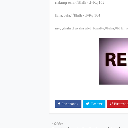
r;akmqr osia;‍්‍ßlalh
-
,l=Kq
162
lE.,a, osia;‍්‍ßlalh
-
,l=Kq
164
my; ,skala tl uyska úNd. fomd¾;=fuka;=fõ fjí
Older