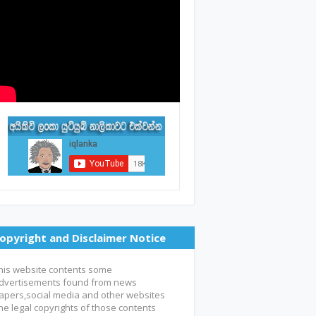
opyright and Disclaimer Notice
his website contents some
dvertisements found from news
apers,social media and other websites
he legal copyrights of those contents