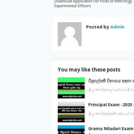
Download Application For Posts of Metrology
Experimental Officers
Posted by
Admin
You may like these posts
විදුහල්පති විභාගය සඳහා 
ශ්‍රී ලංකා විදුහලේ සේවයේ 2
Principal Exam -2025 (
ශ්‍රී ලංකා විදුහල්පති සේවය
Grama Niladari Exam