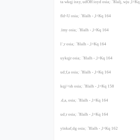
ta wkqj isxy, udOH ioyd osia;‍්‍ßlalj, wju ,l=K
fld<U osia;‍්‍ßlalh
-
,l=Kq
164
.ïmy osia;‍්‍ßlalh
-
,l=Kq
164
l¨;r osia;‍්‍ßlalh
-
,l=Kq
164
uykqjr osia;‍්‍ßlalh
-
,l=Kq
164
ud;f,a osia;‍්‍ßlalh
-
,l=Kq
164
kqj/<sh osia;‍්‍ßlalh
-
,l=Kq
158
.d,a, osia;‍්‍ßlalh
-
,l=Kq
164
ud;r osia;‍්‍ßlalh
-
,l=Kq
164
yïnkaf;dg osia;‍්‍ßlalh
-
,l=Kq
162