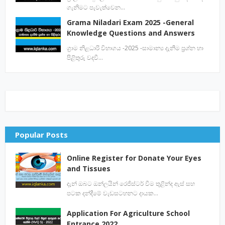
ගැනිමට පැවැත්වෙන…
Grama Niladari Exam 2025 -General
Knowledge Questions and Answers
ග්‍රාම නිළධාරි විභාගය -2025 -සාමාන්‍ය දැනීම ප්‍රශ්න හා
පිළිතුරු වදවී…
Popular Posts
Online Register for Donate Your Eyes
and Tissues
දැන් ඔබට ඔන්ලයින් රෙජිස්ටර් වීම තුළින්ද ඇස් සහ
පටක දන්දීමේ වැඩසටහනට දායක…
Application For Agriculture School
Entrance 2022