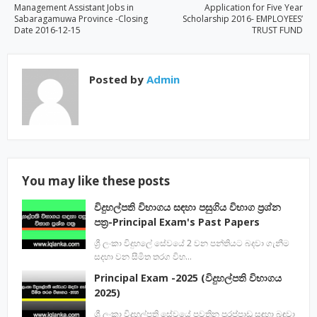
Management Assistant Jobs in
Application for Five Year
Sabaragamuwa Province -Closing
Scholarship 2016- EMPLOYEES’
Date 2016-12-15
TRUST FUND
Posted by
Admin
You may like these posts
විදුහල්පති විභාගය සඳහා පසුගිය විභාග ප්‍රශ්න
පත්‍ර-Principal Exam's Past Papers
ශ්‍රී ලංකා විදුහලේ සේවයේ 2 වන පන්තියට බදවා ගැනීම
සදහා වන සීමිත තරග විභ…
Principal Exam -2025 (විදුහල්පති විභාගය
2025)
ශ්‍රී ලංකා විදුහල්පති සේවයේ පවතින පුරප්පාඩු සඳහා බඳවා