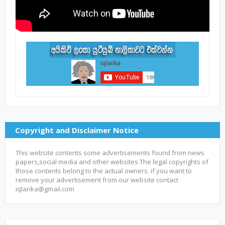
Copyright and Disclaimer Notice
This website contents some advertisements found from news
papers,social media and other websites The legal copyrights of
those contents belong to the actual owners. if you want to
remove your advertisement from our website contact
iqlanka@gmail.com