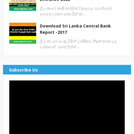
ශ්‍රී ලංකාවේ කෘෂි කාර්මික විද්‍යාලවල පැවත්වෙන
පාඨමාලා සදහා ඔන්ලයින් ක්…
Download Sri Lanka Central Bank
Report -2017
ශ්‍රී ලංකා මහ බැංකු විසින් වාර්ෂිකව නිකුත් කරන ලද
වාර්තාවන් පහත ලින්ක් …
Subscribe Us