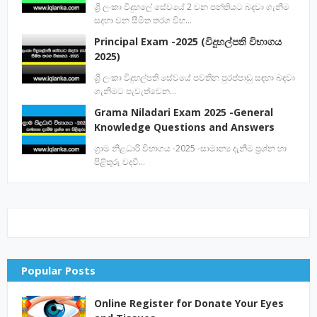
ශ්‍රී ලංකා විදුහලේ සේවයේ 2 වන පන්තියට බදවා ගැනීම
සදහා වන සීමිත තරග විභ…
Principal Exam -2025 (විදුහල්පති විභාගය
2025)
ශ්‍රී ලංකා විදුහල්පති සේවයේ පවතින පුරප්පාඩු සඳහා බඳවා
ගැනිමට පැවැත්වෙන…
Grama Niladari Exam 2025 -General
Knowledge Questions and Answers
ග්‍රාම නිළධාරි විභාගය -2025 -සාමාන්‍ය දැනීම ප්‍රශ්න හා
පිළිතුරු වදවී…
Popular Posts
Online Register for Donate Your Eyes