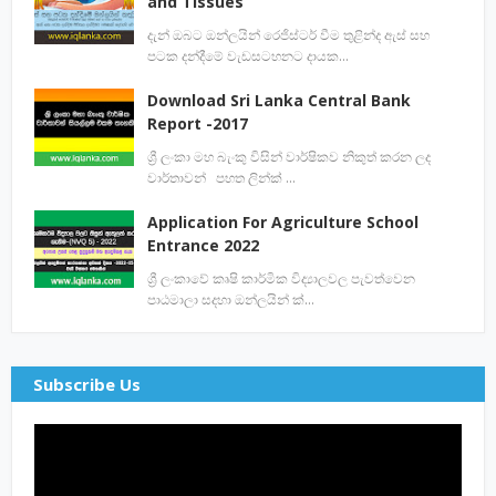
and Tissues
දැන් ඔබට ඔන්ලයින් රෙජිස්ටර් වීම තුළින්ද ඇස් සහ
පටක දන්දීමේ වැඩසටහනට දායක…
Download Sri Lanka Central Bank
Report -2017
ශ්‍රී ලංකා මහ බැංකු විසින් වාර්ෂිකව නිකුත් කරන ලද
වාර්තාවන් පහත ලින්ක් …
Application For Agriculture School
Entrance 2022
ශ්‍රී ලංකාවේ කෘෂි කාර්මික විද්‍යාලවල පැවත්වෙන
පාඨමාලා සදහා ඔන්ලයින් ක්…
Subscribe Us