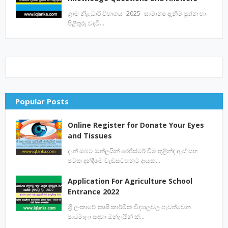
ග්‍රාම නිළධාරි විභාගය -2025 -සාමාන්‍ය දැනීම ප්‍රශ්න හා
පිළිතුරු වදවී…
Popular Posts
Online Register for Donate Your Eyes
and Tissues
දැන් ඔබට ඔන්ලයින් රෙජිස්ටර් වීම තුළින්ද ඇස් සහ
පටක දන්දීමේ වැඩසටහනට දායක…
Application For Agriculture School
Entrance 2022
ශ්‍රී ලංකාවේ කෘෂි කාර්මික විද්‍යාලවල පැවත්වෙන
පාඨමාලා සදහා ඔන්ලයින් ක්…