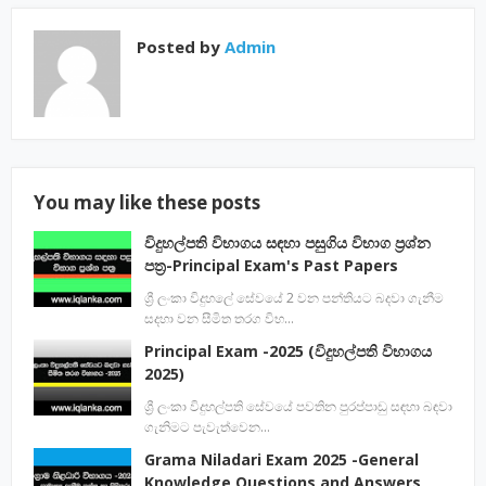
Posted by
Admin
You may like these posts
විදුහල්පති විභාගය සඳහා පසුගිය විභාග ප්‍රශ්න
පත්‍ර-Principal Exam's Past Papers
ශ්‍රී ලංකා විදුහලේ සේවයේ 2 වන පන්තියට බදවා ගැනීම
සදහා වන සීමිත තරග විභ…
Principal Exam -2025 (විදුහල්පති විභාගය
2025)
ශ්‍රී ලංකා විදුහල්පති සේවයේ පවතින පුරප්පාඩු සඳහා බඳවා
ගැනිමට පැවැත්වෙන…
Grama Niladari Exam 2025 -General
Knowledge Questions and Answers