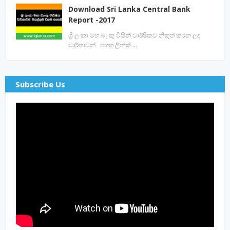
Download Sri Lanka Central Bank
Report -2017
ශ්‍රී ලංකා මහ බැංකු විසින් වාර්ෂිකව නිකුත් කරන ලද
වාර්තාවන් පහත ලින්ක් …
Subscribe Us