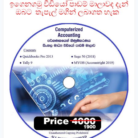
ඉගෙනගමු වීඩියෝ පාඩම් මාලාවද දැන්
ඔබට තැපැල් මගින් ලබාගත හැක