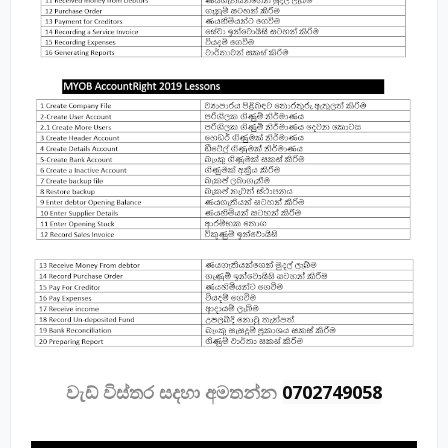
වැඩ් විස්තර සදහා අමතන්න
0702749058