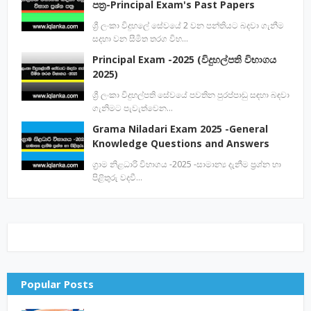
පත්‍ර-Principal Exam's Past Papers
ශ්‍රී ලංකා විදුහලේ සේවයේ 2 වන පන්තියට බදවා ගැනීම
සදහා වන සීමිත තරග විභ…
Principal Exam -2025 (විදුහල්පති විභාගය
2025)
ශ්‍රී ලංකා විදුහල්පති සේවයේ පවතින පුරප්පාඩු සඳහා බඳවා
ගැනිමට පැවැත්වෙන…
Grama Niladari Exam 2025 -General
Knowledge Questions and Answers
ග්‍රාම නිළධාරි විභාගය -2025 -සාමාන්‍ය දැනීම ප්‍රශ්න හා
පිළිතුරු වදවී…
Popular Posts