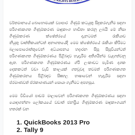
වර්තමානයේ බොහොමයක් ව්‍යාපාර ගිණුම්
කටයුතු සිදුකරගැනිම
සදහා
පරිගණකගත ගිණුම්කරණ මෘදුකාංග භාවිතා කරනු ලබයි මේ නිසා
ගිණුම්කරණ ක්ෂේත්රයේ
දැනටමත් රැකියාව
නියුතු
වෘත්තිකයන්ටත්
අනාගතයේදි
මෙම ක්ෂේත්රයේ රැකියා
කිරිමට
බලාපොරොත්තුවෙන්
අධ්යාපනය හදාරන සිසු සිසුවියන්ටත්
පරිගණකගත ගිණුම්කරණය පිළිබදව හැදෑරීම අතිශයින්ම වැදගත්වනු
ඇත. පරිගණකගත ගිණුම්කරණය ශ්රී ලංකාවට පැමිණ දශක
දෙකකටත් වඩා වැඩි කාලයක් ගතවුවද තවමත් පරිගණකගත
ගිණුම්කරනය පිළිබඳව සිoහල භාෂාවෙන් හෑදෑරීම සදහා
ප්රමාණවත්
ප්රකාශණයන්
සොයා ගැනීමට අපහසුය.
මෙම විඩියෝ පාඩම් මාලාවෙන් පරිගණකගත ගිණුම්කරණය සදහා
යොදාගන්නා
ලෝකයයේ වඩාත් ජනප්‍රිය ගිණුම්කරණ
මෘදුකාංගයන්
හතරක්
වන
1.
QuickBooks 2013 Pro
2.
Tally 9