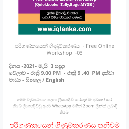
පරිගණකයෙන් ගිණුම්කරණය - Free Online
Workshop -03
දිනය -2021- මැයි 3 සඳුදා
වේලාව -
රාත්‍රි
9.00 PM -
රාත්‍රි
9 .40 PM දක්වා
මාධ්‍ය - සිoහල / English
මෙම වැඩසටහන සදහා ලියාපදිංචි කරගැනිම අවසන් කර
තිබේ ලියාපදිංචිවූ අයට WhatsApp මගින් Zoom ලින්ක් ලබාදී
තිබේ
පරිගණකයෙන් ගිණුම්කරණය තනිවම