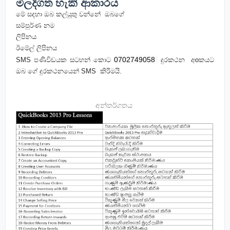
මිලදිගත හැකි ආකාරය
මේ සදහා ඔබ කල්යූතු වන්නේ ඔබගේ
සම්පුර්ණ නම
ලිපිනය
ඊමේල් ලිපිනය
0702749058 
SMS පණිවිඩයක සටහන් කොට
දුරකථන අoකයට
ඔබ ගේ දුරකථනයෙන් SMS කිරිමයි.
අන්තර්ගතය