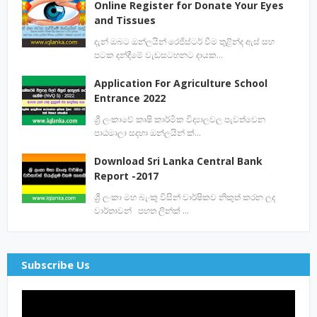
Online Register for Donate Your Eyes
and Tissues
දැන් ඔබට ඔන්ලයින් රෙජිස්ටර් වීම තුළින්ද ඇස් සහ
පටක දන්දීමේ වැඩසටහනට දායක…
Application For Agriculture School
Entrance 2022
ශ්‍රී ලංකාවේ කෘෂි කාර්මික විද්‍යාලවල පැවත්වෙන
පාඨමාලා සදහා ඔන්ලයින් ක්…
Download Sri Lanka Central Bank
Report -2017
ශ්‍රී ලංකා මහ බැංකු විසින් වාර්ෂිකව නිකුත් කරන ලද
වාර්තාවන් පහත ලින්ක් …
Subscribe Us