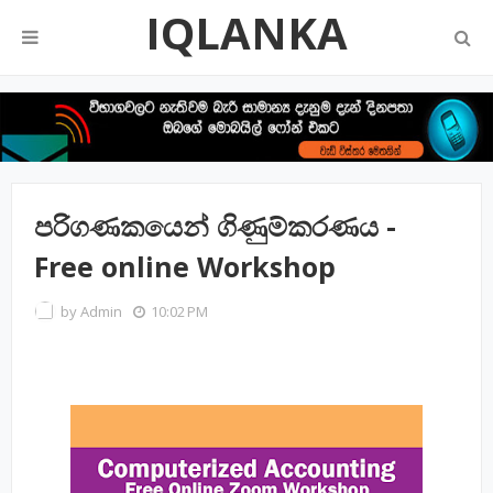
IQLANKA
පරිගණකයෙන් ගිණුම්කරණය -
Free online Workshop
by
Admin
10:02 PM