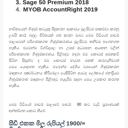
3.
Sage 50 Premium 2018
4.
MYOB AccountRight 2019
භාවිතයෙන් ගිණුම් කටයුතු සිදුකරන ආකාරය මුලසිටම සාකච්චා කරනු
ලබයි
කාර්‍ය බහුල ජීවිතයක් ගත කරන ඔබට මෙම වීඩියෝ පාඩම්
මාලාවෙන් පරිගණකගත ගිණුම්කරණය මුලසිටම තනිවම ඉගෙනගත
හැකිය. එමෙන්ම විශ්විද්‍යාල හා උසස් අධ්‍යාපන ආයතන වලින්
පරිඝණකගත ගිණුම්කරණය පිළිබදව හදරා එම කොටස් අමතකවී
සිටින සිසුන්ට ද
එම කොටස් නැවත මතක් කරගැනිමටත්
මෙය
යොදාගත හැකිය. එමෙන්ම දේශිය වශයෙන් ගිණුම්කරන
මෘදුකාංග
සoවර්ධනය කිරීමේලා යෙදිසිටින අයටද ලෝකයේ ජනප්‍රියම
ගිණුම්කරණ මෘදුකාංග පිළිබදව හැදෑරීම සදහා මෙය උපකාර කරගත
හැකිය.
මෙම වීඩියෝ පාඩම් මාලාවේ පාඩම් 80 කට වැඩි ප්‍රමාණයක්
අන්තර්ගත කොට තිබේ.
සීඩී එකක මිල රුපියල් 1900/=