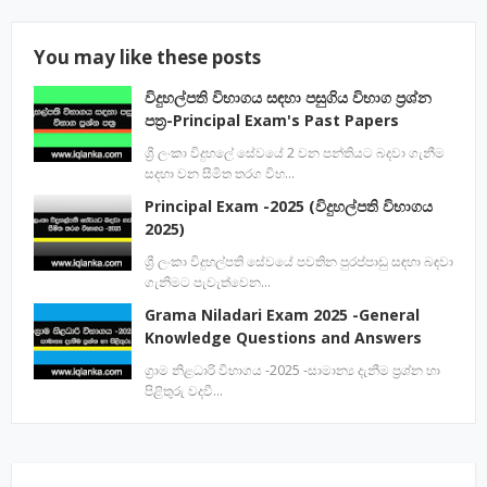
You may like these posts
විදුහල්පති විභාගය සඳහා පසුගිය විභාග ප්‍රශ්න
පත්‍ර-Principal Exam's Past Papers
ශ්‍රී ලංකා විදුහලේ සේවයේ 2 වන පන්තියට බදවා ගැනීම
සදහා වන සීමිත තරග විභ…
Principal Exam -2025 (විදුහල්පති විභාගය
2025)
ශ්‍රී ලංකා විදුහල්පති සේවයේ පවතින පුරප්පාඩු සඳහා බඳවා
ගැනිමට පැවැත්වෙන…
Grama Niladari Exam 2025 -General
Knowledge Questions and Answers
ග්‍රාම නිළධාරි විභාගය -2025 -සාමාන්‍ය දැනීම ප්‍රශ්න හා
පිළිතුරු වදවී…