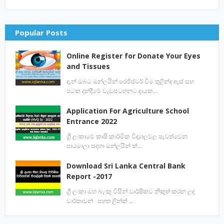
Popular Posts
Online Register for Donate Your Eyes
and Tissues
දැන් ඔබට ඔන්ලයින් රෙජිස්ටර් වීම තුළින්ද ඇස් සහ
පටක දන්දීමේ වැඩසටහනට දායක…
Application For Agriculture School
Entrance 2022
ශ්‍රී ලංකාවේ කෘෂි කාර්මික විද්‍යාලවල පැවත්වෙන
පාඨමාලා සදහා ඔන්ලයින් ක්…
Download Sri Lanka Central Bank
Report -2017
ශ්‍රී ලංකා මහ බැංකු විසින් වාර්ෂිකව නිකුත් කරන ලද
වාර්තාවන් පහත ලින්ක් …