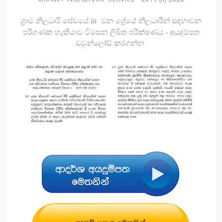
ග්‍රාම නිලධාරි සේවයේ iii
වන ශ්‍රේයේ නිලධාරීන් සඳහාවන
පරිගණක හැකියාව විමසන ලිඛිත පරීක්ෂණය - අයදුම්පත
ඩවුන්ලෝඩ් කරගන්න