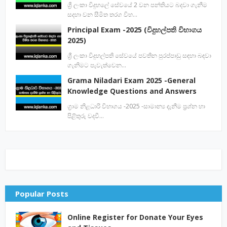
ශ්‍රී ලංකා විදුහලේ සේවයේ 2 වන පන්තියට බදවා ගැනීම
සදහා වන සීමිත තරග විභ…
Principal Exam -2025 (විදුහල්පති විභාගය
2025)
ශ්‍රී ලංකා විදුහල්පති සේවයේ පවතින පුරප්පාඩු සඳහා බඳවා
ගැනිමට පැවැත්වෙන…
Grama Niladari Exam 2025 -General
Knowledge Questions and Answers
ග්‍රාම නිළධාරි විභාගය -2025 -සාමාන්‍ය දැනීම ප්‍රශ්න හා
පිළිතුරු වදවී…
Popular Posts
Online Register for Donate Your Eyes