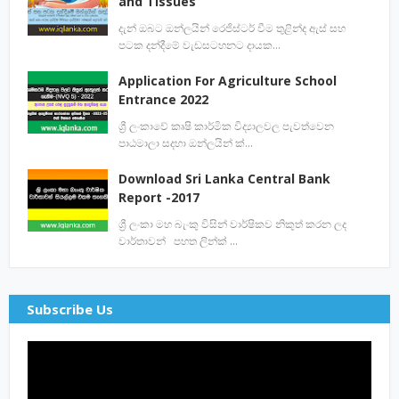
and Tissues
දැන් ඔබට ඔන්ලයින් රෙජිස්ටර් වීම තුළින්ද ඇස් සහ
පටක දන්දීමේ වැඩසටහනට දායක…
Application For Agriculture School
Entrance 2022
ශ්‍රී ලංකාවේ කෘෂි කාර්මික විද්‍යාලවල පැවත්වෙන
පාඨමාලා සදහා ඔන්ලයින් ක්…
Download Sri Lanka Central Bank
Report -2017
ශ්‍රී ලංකා මහ බැංකු විසින් වාර්ෂිකව නිකුත් කරන ලද
වාර්තාවන් පහත ලින්ක් …
Subscribe Us