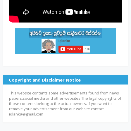
Copyright and Disclaimer Notice
This website contents some advertisements found from news
papers,social media and other websites The legal copyrights of
those contents belong to the actual owners. if you want to
remove your advertisement from our website contact
iqlanka@gmail.com