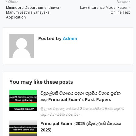
Older
Newer
Minindoru Departhumenthuwa -
Law Entarance Model Paper -
Manum Sesthra Sahayaka
Online Test
Application
Posted by
Admin
You may like these posts
විදුහල්පති විභාගය සඳහා පසුගිය විභාග ප්‍රශ්න
පත්‍ර-Principal Exam's Past Papers
ශ්‍රී ලංකා විදුහලේ සේවයේ 2 වන පන්තියට බදවා ගැනීම
සදහා වන සීමිත තරග විභ…
Principal Exam -2025 (විදුහල්පති විභාගය
2025)