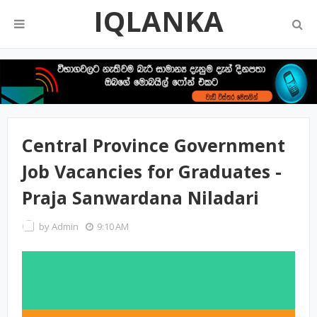
IQLANKA
Central Province Government
Job Vacancies for Graduates -
Praja Sanwardana Niladari
by
Admin
9:10 AM