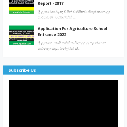
Report -2017
ශ්‍රී ලංකා මහ බැංකු විසින් වාර්ෂිකව නිකුත් කරන ලද
වාර්තාවන් පහත ලින්ක් …
Application For Agriculture School
Entrance 2022
ශ්‍රී ලංකාවේ කෘෂි කාර්මික විද්‍යාලවල පැවත්වෙන
පාඨමාලා සදහා ඔන්ලයින් ක්…
Subscribe Us