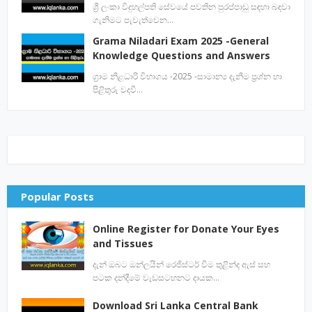
ශ්‍රී ලංකා විදුහල්පති සේවයේ පවතින පුරප්පාඩු සඳහා බඳවා
ගැනිමට පැවැත්වෙන…
Grama Niladari Exam 2025 -General
Knowledge Questions and Answers
ග්‍රාම නිළධාරි විභාගය -2025 -සාමාන්‍ය දැනීම ප්‍රශ්න හා
පිළිතුරු වදවී…
Popular Posts
Online Register for Donate Your Eyes
and Tissues
දැන් ඔබට ඔන්ලයින් රෙජිස්ටර් වීම තුළින්ද ඇස් සහ
පටක දන්දීමේ වැඩසටහනට දායක…
Download Sri Lanka Central Bank