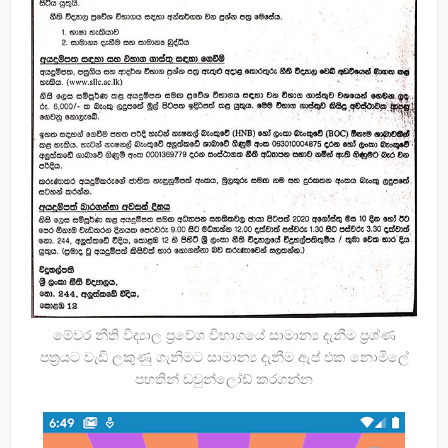
මේවර නීති විද්‍යාල ප්‍රවේශ විභාගයේ සාමාන්‍ය දැනීම ප්‍රශ්ණ
පත්‍රයට වැඩි ලකුණු ගැනිමට සාමාන්‍ය දැනීම ඇප් එක නොමිලේ
පහතින් ඩවුන්ලෝඩ් කරගන්න