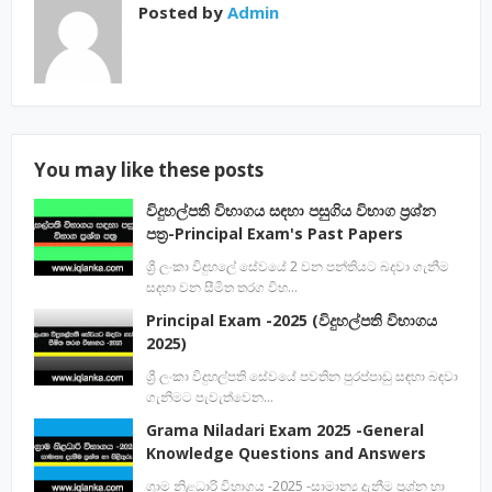
Posted by
Admin
You may like these posts
විදුහල්පති විභාගය සඳහා පසුගිය විභාග ප්‍රශ්න
පත්‍ර-Principal Exam's Past Papers
ශ්‍රී ලංකා විදුහලේ සේවයේ 2 වන පන්තියට බදවා ගැනීම
සදහා වන සීමිත තරග විභ…
Principal Exam -2025 (විදුහල්පති විභාගය
2025)
ශ්‍රී ලංකා විදුහල්පති සේවයේ පවතින පුරප්පාඩු සඳහා බඳවා
ගැනිමට පැවැත්වෙන…
Grama Niladari Exam 2025 -General
Knowledge Questions and Answers
ග්‍රාම නිළධාරි විභාගය -2025 -සාමාන්‍ය දැනීම ප්‍රශ්න හා