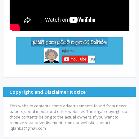
Copyright and Disclaimer Notice
This website contents some advertisements found from news
papers,social media and other websites The legal copyrights of
those contents belong to the actual owners. if you want to
remove your advertisement from our website contact
iqlanka@gmail.com