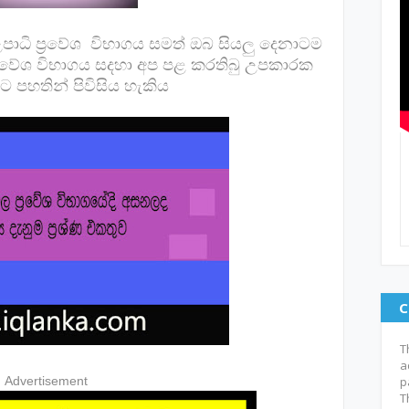
ි උපාධි ප්‍රවේශ විභාගය සමත් ඔබ සියලු දෙනාටම
ප්‍රවේශ විභාගය සදහා අප පළ කරතිබු උපකාරක
වට පහතින් පිවිසිය හැකිය
C
T
a
Advertisement
p
T