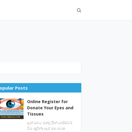
opular Posts
Online Register for
Donate Your Eyes and
Tissues
දැන් ඔබට ඔන්ලයින් රෙජිස්ටර්
වීම තුළින්ද ඇස් සහ පටක