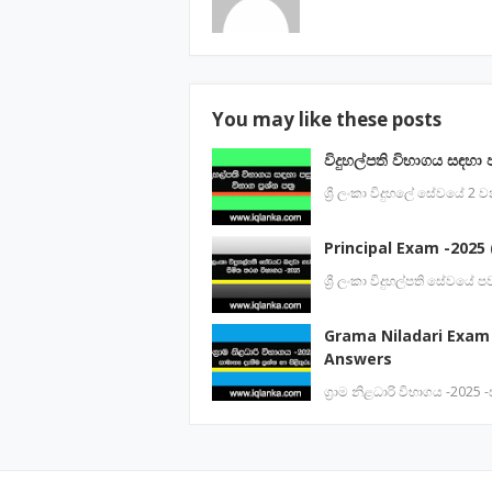
You may like these posts
විදුහල්පති විභාගය සඳහා 
ශ්‍රී ලංකා විදුහලේ සේවයේ 2
Principal Exam -2025 (
ශ්‍රී ලංකා විදුහල්පති සේවය
Grama Niladari Exam
Answers
ග්‍රාම නිළධාරි විභාගය -2025 -ස