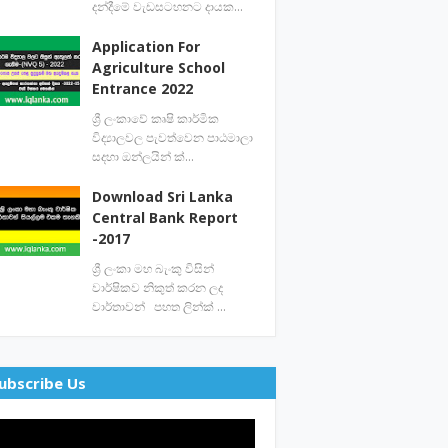
දන්දීමේ වැඩසටහනට දායක…
Application For
Agriculture School
Entrance 2022
ශ්‍රී ලංකාවේ කෘෂි කාර්මික
විද්‍යාලවල පැවත්වෙන පාඨමාලා
සදහා ඔන්ලයින් ක්…
Download Sri Lanka
Central Bank Report
-2017
ශ්‍රී ලංකා මහ බැංකු විසින්
වාර්ෂිකව නිකුත් කරන ලද
වාර්තාවන් පහත ලින්ක් …
ubscribe Us