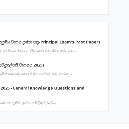
පසුගිය විභාග ප්‍රශ්න පත්‍ර-Principal Exam's Past Papers
 වන පන්තියට බදවා ගැනීම සදහා වන සීමිත තරග විභ…
විදුහල්පති විභාගය 2025)
ේ පවතින පුරප්පාඩු සඳහා බඳවා ගැනිමට පැවැත්වෙන…
 2025 -General Knowledge Questions and
ාමාන්‍ය දැනීම ප්‍රශ්න හා පිළිතුරු වදවී…