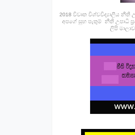
2018 විවෘත විශ්වවිද්‍යාලීය නීත
අපගේ සුභ පැතුම් නීති උපාධි 
ලිපි මාලා