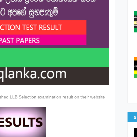
ished LLB Selection examination result on their website
S