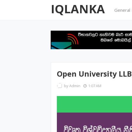
IQLANKA
General
Open University LLB
by
Admin
1:07 AM