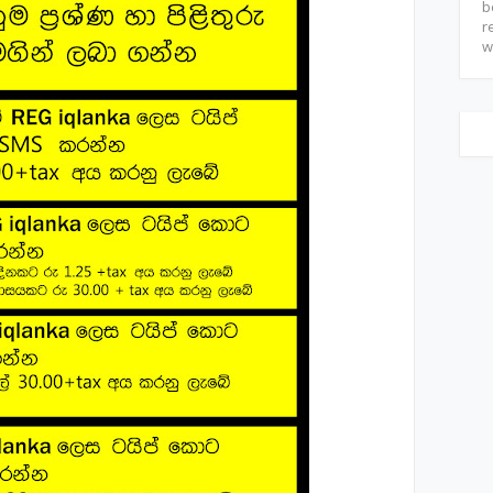
b
r
w