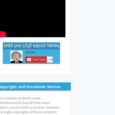
opyright and Disclaimer Notice
his website contents some
dvertisements found from news
apers,social media and other websites
he legal copyrights of those contents