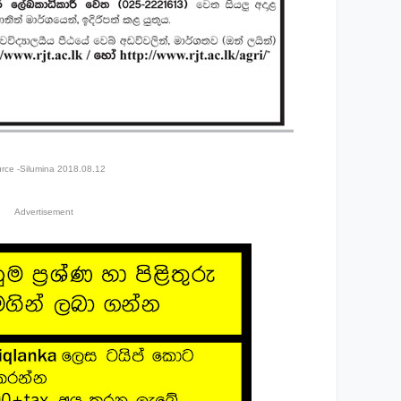
rce -Silumina 2018.08.12
Advertisement