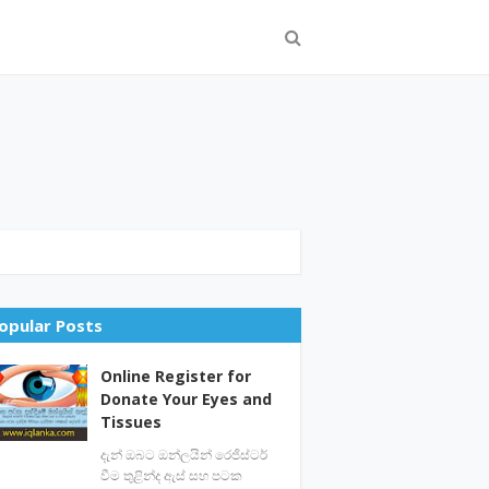
opular Posts
Online Register for
Donate Your Eyes and
Tissues
දැන් ඔබට ඔන්ලයින් රෙජිස්ටර්
වීම තුළින්ද ඇස් සහ පටක