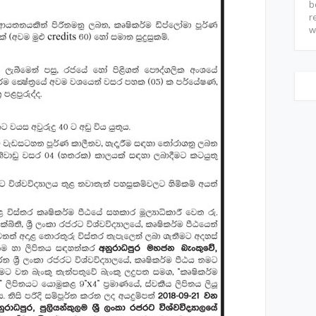
b
r
w