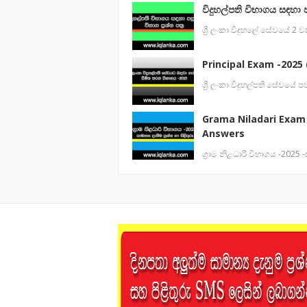
විදුහල්පති විභාගය සඳහා 
ශ්‍රී ලංකා විදුහලේ සේවයේ 2
Principal Exam -2025 (
ශ්‍රී ලංකා විදුහල්පති සේවය
Grama Niladari Exam
Answers
ග්‍රාම නිළධාරි විභාගය -2025 -ස