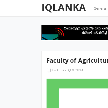
IQLANKA
General
Faculty of Agricultu
by
Admin
9:03 PM