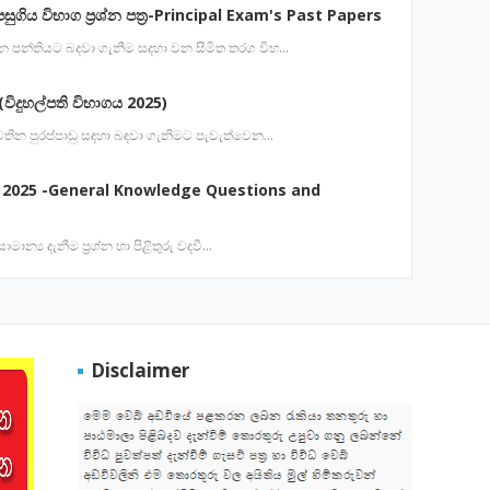
පසුගිය විභාග ප්‍රශ්න පත්‍ර-Principal Exam's Past Papers
 වන පන්තියට බදවා ගැනීම සදහා වන සීමිත තරග විභ…
විදුහල්පති විභාගය 2025)
ේ පවතින පුරප්පාඩු සඳහා බඳවා ගැනිමට පැවැත්වෙන…
 2025 -General Knowledge Questions and
ාමාන්‍ය දැනීම ප්‍රශ්න හා පිළිතුරු වදවී…
Disclaimer