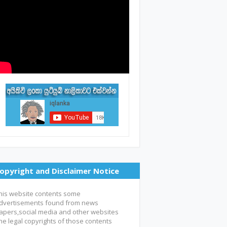
opyright and Disclaimer Notice
his website contents some
dvertisements found from news
apers,social media and other websites
he legal copyrights of those contents