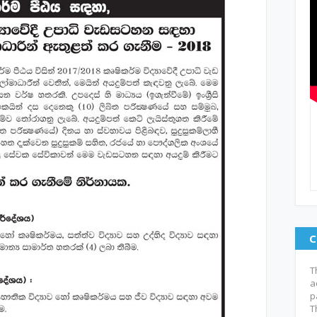
C
T
a
p
T