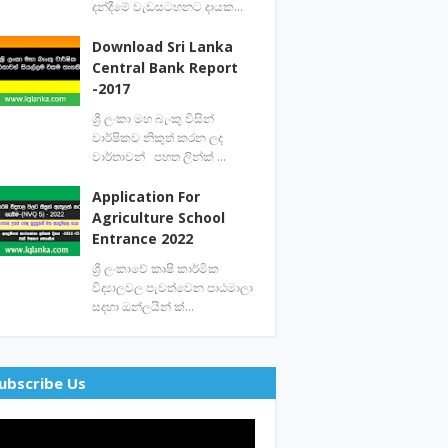
දන්දීමේ වැඩසටහනට දායක…
Download Sri Lanka
Central Bank Report
-2017
ශ්‍රී ලංකා මහ බැංකු විසින්
වාර්ෂිකව නිකුත් කරන ලද
වාර්තාවන් පහත ලින්ක් …
Application For
Agriculture School
Entrance 2022
ශ්‍රී ලංකාවේ කෘෂි කාර්මික
විද්‍යාලවල පැවත්වෙන පාඨමාලා
සදහා ඔන්ලයින් ක්…
ubscribe Us