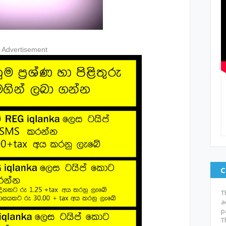
Advertisement
C
T
a
p
T