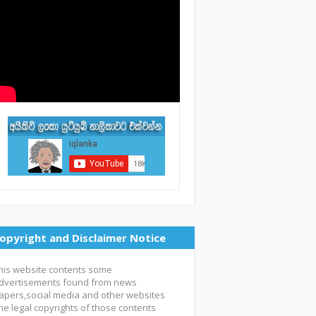
opyright and Disclaimer Notice
his website contents some
dvertisements found from news
apers,social media and other websites
he legal copyrights of those contents