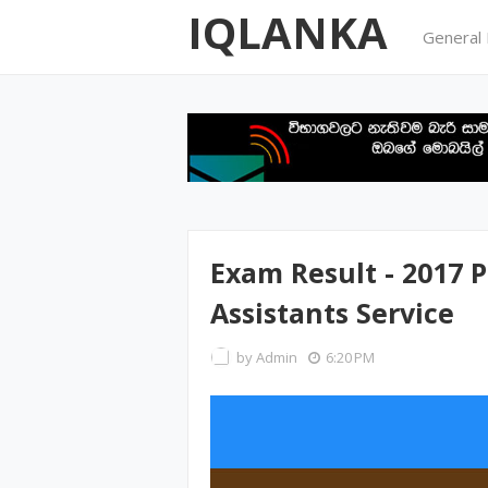
IQLANKA
General
Exam Result - 2017
Assistants Service
by
Admin
6:20 PM