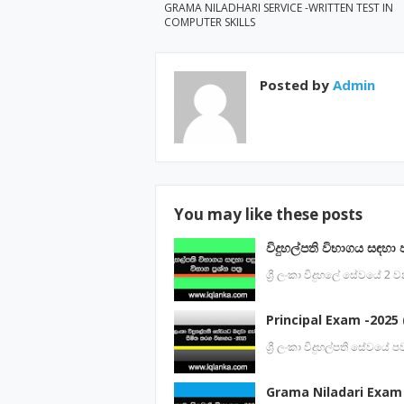
GRAMA NILADHARI SERVICE -WRITTEN TEST IN
COMPUTER SKILLS
Posted by
Admin
You may like these posts
විදුහල්පති විභාගය සඳහා 
ශ්‍රී ලංකා විදුහලේ සේවයේ 2
Principal Exam -2025 (
ශ්‍රී ලංකා විදුහල්පති සේවය
Grama Niladari Exam