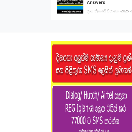
Answers
ග්‍රාම නිළධාරි විභාගය -2025 -ස