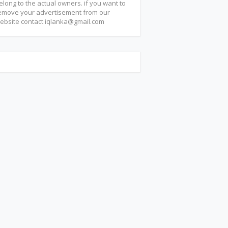
elong to the actual owners. if you want to
emove your advertisement from our
ebsite contact
iqlanka@gmail.com