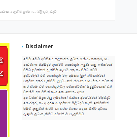
ාමාන්‍ය දැනීම ප්‍රශ්න හා පිළිතුරු වදවී…
Disclaimer