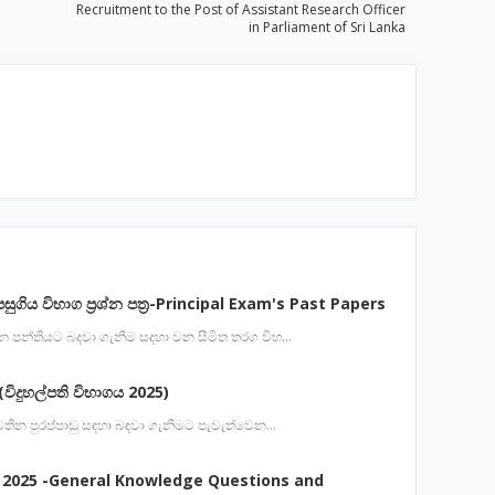
Recruitment to the Post of Assistant Research Officer
in Parliament of Sri Lanka
පසුගිය විභාග ප්‍රශ්න පත්‍ර-Principal Exam's Past Papers
 වන පන්තියට බදවා ගැනීම සදහා වන සීමිත තරග විභ…
විදුහල්පති විභාගය 2025)
ේ පවතින පුරප්පාඩු සඳහා බඳවා ගැනිමට පැවැත්වෙන…
 2025 -General Knowledge Questions and