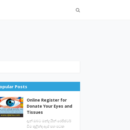
opular Posts
Online Register for
Donate Your Eyes and
Tissues
දැන් ඔබට ඔන්ලයින් රෙජිස්ටර්
වීම තුළින්ද ඇස් සහ පටක