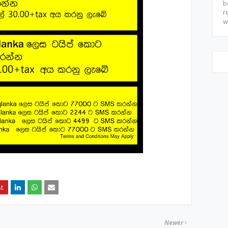
b
r
w
Newer