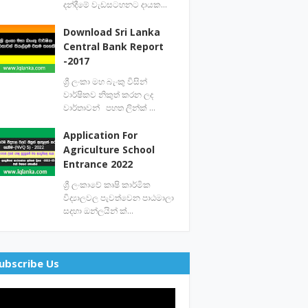
දන්දීමේ වැඩසටහනට දායක…
Download Sri Lanka
Central Bank Report
-2017
ශ්‍රී ලංකා මහ බැංකු විසින්
වාර්ෂිකව නිකුත් කරන ලද
වාර්තාවන් පහත ලින්ක් …
Application For
Agriculture School
Entrance 2022
ශ්‍රී ලංකාවේ කෘෂි කාර්මික
විද්‍යාලවල පැවත්වෙන පාඨමාලා
සදහා ඔන්ලයින් ක්…
ubscribe Us