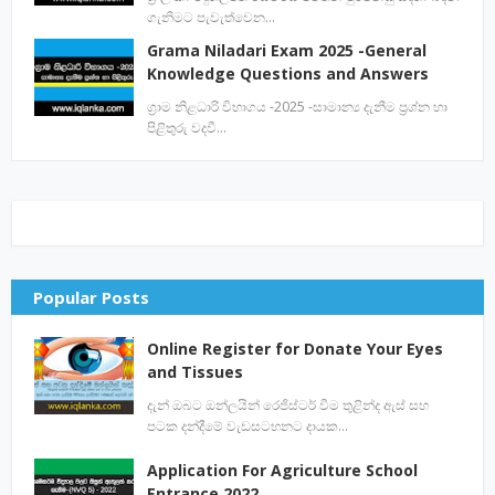
ගැනිමට පැවැත්වෙන…
Grama Niladari Exam 2025 -General
Knowledge Questions and Answers
ග්‍රාම නිළධාරි විභාගය -2025 -සාමාන්‍ය දැනීම ප්‍රශ්න හා
පිළිතුරු වදවී…
Popular Posts
Online Register for Donate Your Eyes
and Tissues
දැන් ඔබට ඔන්ලයින් රෙජිස්ටර් වීම තුළින්ද ඇස් සහ
පටක දන්දීමේ වැඩසටහනට දායක…
Application For Agriculture School
Entrance 2022