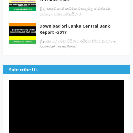
ශ්‍රී ලංකාවේ කෘෂි කාර්මික විද්‍යාලවල පැවත්වෙන
පාඨමාලා සදහා ඔන්ලයින් ක්…
Download Sri Lanka Central Bank
Report -2017
ශ්‍රී ලංකා මහ බැංකු විසින් වාර්ෂිකව නිකුත් කරන ලද
වාර්තාවන් පහත ලින්ක් …
Subscribe Us