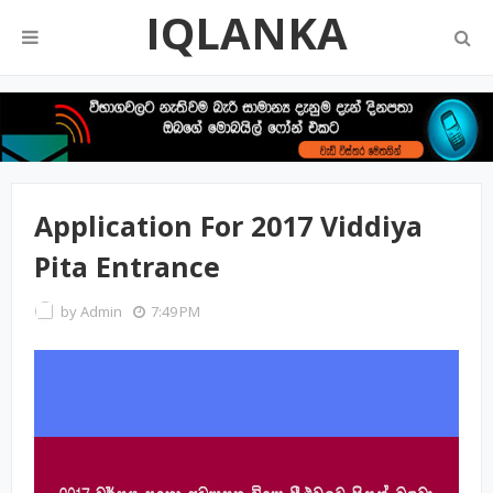
IQLANKA
Application For 2017 Viddiya
Pita Entrance
by
Admin
7:49 PM