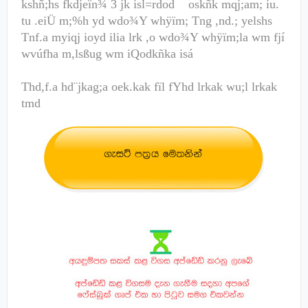
kshñ;hs fkdjeïn¾
3
jk isl=rdod
oskñk mqj;am; iu.
tu .eiÜ m;%h yd wdo¾Y whÿïm; Tng ,nd.; yelshs
Tnf.a myiqj ioyd ilia lrk ,o wdo¾Y whÿïm;la wm fjí
wvúfha m,lsßug wm iQodkñka isá
Thd,f.a hd¨jkag;a oek.kak fïl fYhd lrkak wu;l lrkak
tmd