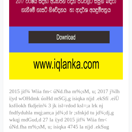
2015
jif¾ Wiia fm< úNd.fha m%;sM, u;
2017
j¾Ih
i|yd wOHdmk úoHd mSGj,g isiqka n|jd .ekSfï .eiÜ
ksfõokh fkdjeïn¾
3
jk isl=rdod ksl=;a lrk nj
fndfyduhla mqj;am;a jd¾;d lr ;sfnkjd tu jd¾;dj,g
wkqj mdGud,d
27
la i|yd
2015
jif¾ Wiia fm<
úNd.fha m%;sM, u; isiqka
4745
la n|jd .ekSug