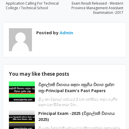
Application Calling For Technical
Exam Result Released - Western
College / Technical School
Province Management Assistant
Examination -2017
Posted by
Admin
You may like these posts
විදුහල්පති විභාගය සඳහා පසුගිය විභාග ප්‍රශ්න
පත්‍ර-Principal Exam's Past Papers
ශ්‍රී ලංකා විදුහලේ සේවයේ 2 වන පන්තියට බදවා ගැනීම
සදහා වන සීමිත තරග විභ…
Principal Exam -2025 (විදුහල්පති විභාගය
2025)
ශ්‍රී ලංකා විදුහල්පති සේවයේ පවතින පුරප්පාඩු සඳහා බඳවා