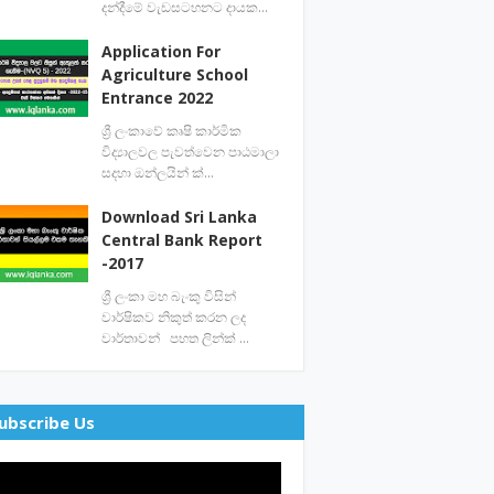
දන්දීමේ වැඩසටහනට දායක…
Application For
Agriculture School
Entrance 2022
ශ්‍රී ලංකාවේ කෘෂි කාර්මික
විද්‍යාලවල පැවත්වෙන පාඨමාලා
සදහා ඔන්ලයින් ක්…
Download Sri Lanka
Central Bank Report
-2017
ශ්‍රී ලංකා මහ බැංකු විසින්
වාර්ෂිකව නිකුත් කරන ලද
වාර්තාවන් පහත ලින්ක් …
ubscribe Us