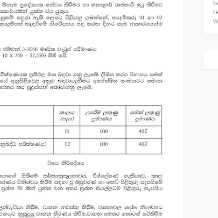
b
r
w