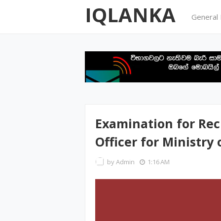
IQLANKA
General
Examination for Rec
Officer for Ministry
by
Admin
1:16 AM