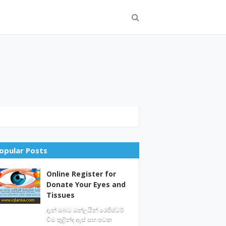
opular Posts
Online Register for
Donate Your Eyes and
Tissues
දැන් ඔබට ඔන්ලයින් රෙජිස්ටර්
වීම තුළින්ද ඇස් සහ පටක