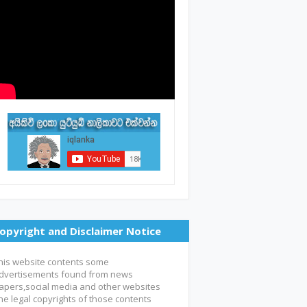
opyright and Disclaimer Notice
his website contents some
dvertisements found from news
apers,social media and other websites
he legal copyrights of those contents