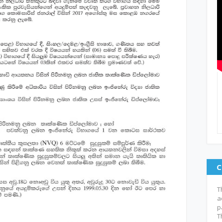
C
T
a
p
T