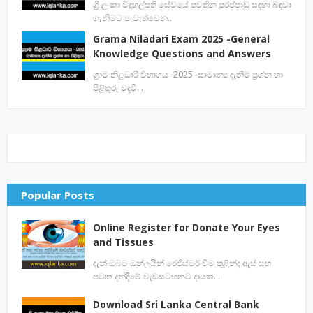
ශ්‍රී ලංකා විදුහල්පති සේවයේ පවතින පුරප්පාඩු සඳහා බඳවා
ගැනිමට පැවැත්වෙන…
Grama Niladari Exam 2025 -General
Knowledge Questions and Answers
ග්‍රාම නිළධාරි විභාගය -2025 -සාමාන්‍ය දැනීම ප්‍රශ්න හා
පිළිතුරු වදවී…
Popular Posts
Online Register for Donate Your Eyes
and Tissues
දැන් ඔබට ඔන්ලයින් රෙජිස්ටර් වීම තුළින්ද ඇස් සහ
පටක දන්දීමේ වැඩසටහනට දායක…
Download Sri Lanka Central Bank