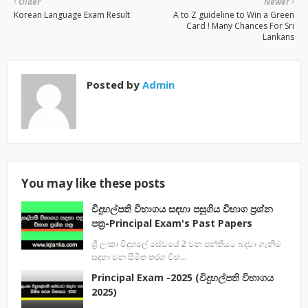
Older
Newer
Korean Language Exam Result
A to Z guideline to Win a Green
Card ! Many Chances For Sri
Lankans
Posted by
Admin
You may like these posts
විදුහල්පති විභාගය සඳහා පසුගිය විභාග ප්‍රශ්න
පත්‍ර-Principal Exam's Past Papers
ශ්‍රී ලංකා විදුහලේ සේවයේ 2 වන පන්තියට බදවා ගැනීම
සදහා වන සීමිත තරග විභ…
Principal Exam -2025 (විදුහල්පති විභාගය
2025)