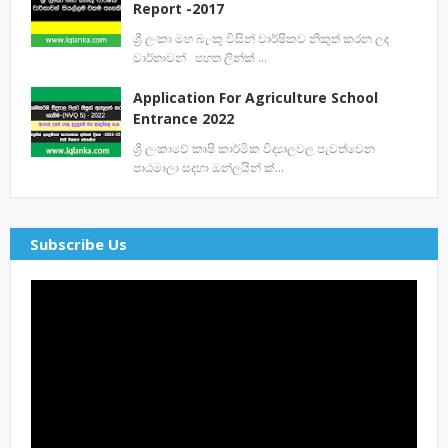
Report -2017
ශ්‍රී ලංකා මහ බැංකු විසින් වාර්ෂිකව නිකුත් කරන ලද
වාර්තාවන් පහත ලින්ක් …
Application For Agriculture School
Entrance 2022
ශ්‍රී ලංකාවේ කෘෂි කාර්මික විද්‍යාලවල පැවත්වෙන
පාඨමාලා සදහා ඔන්ලයින් ක්…
Subscribe Us