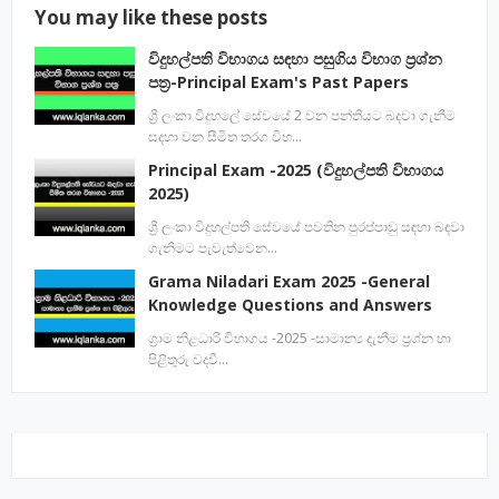
You may like these posts
විදුහල්පති විභාගය සඳහා පසුගිය විභාග ප්‍රශ්න
පත්‍ර-Principal Exam's Past Papers
ශ්‍රී ලංකා විදුහලේ සේවයේ 2 වන පන්තියට බදවා ගැනීම
සදහා වන සීමිත තරග විභ…
Principal Exam -2025 (විදුහල්පති විභාගය
2025)
ශ්‍රී ලංකා විදුහල්පති සේවයේ පවතින පුරප්පාඩු සඳහා බඳවා
ගැනිමට පැවැත්වෙන…
Grama Niladari Exam 2025 -General
Knowledge Questions and Answers
ග්‍රාම නිළධාරි විභාගය -2025 -සාමාන්‍ය දැනීම ප්‍රශ්න හා
පිළිතුරු වදවී…