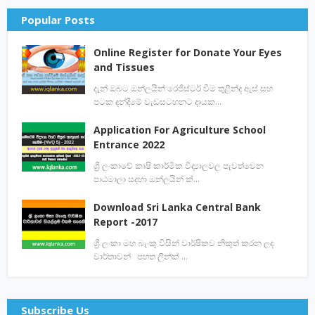
Popular Posts
Online Register for Donate Your Eyes
and Tissues
දැන් ඔබට ඔන්ලයින් රෙජිස්ටර් වීම තුළින්ද ඇස් සහ
පටක දන්දීමේ වැඩසටහනට දායක…
Application For Agriculture School
Entrance 2022
ශ්‍රී ලංකාවේ කෘෂි කාර්මික විද්‍යාලවල පැවත්වෙන
පාඨමාලා සදහා ඔන්ලයින් ක්…
Download Sri Lanka Central Bank
Report -2017
ශ්‍රී ලංකා මහ බැංකු විසින් වාර්ෂිකව නිකුත් කරන ලද
වාර්තාවන් පහත ලින්ක් …
Subscribe Us